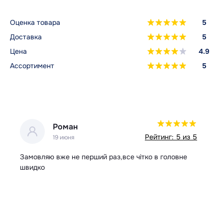
Оценка товара
5
Доставка
5
Цена
4.9
Ассортимент
5
Роман
 5
Рейтинг: 5 из 5
19 июня
ір
Замовляю вже не перший раз,все чітко в головне
Вс
швидко
в