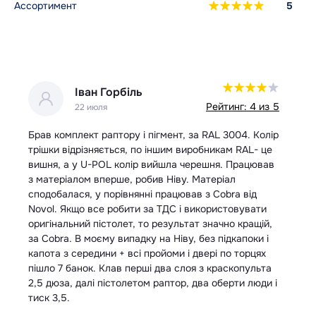
Ассортимент
5
ван Горбіль
Роман
Рейтинг: 4 из 5
2 июля
19 июня
ект раптору і пігмент, за RAL 3004. Колір
Замовляю вже не пе
різняється, по іншим виробникам RAL- це
швидко
 U-POL колір вийшла черешня. Працював
ом вперше, робив Ніву. Матеріал
я, у порівнянні працював з Cobra від
о все робити за ТДС і використовувати
ий пістолет, то результат значно кращій,
В моєму випадку на Ніву, без підкапоки і
ередини + всі пройоми і двері по торцях
нок. Клав перші два слоя з краскопульта
далі пістолетом раптор, два оберти люди і