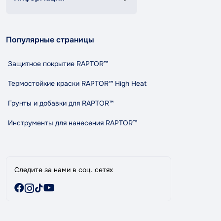
+38 (067) 337 76 73
Контакты
О нас
contact@tandemshop.ua
Популярные страницы
Доставка и оплата
ул. Княгини Ольги (Маршала Рыбалко) 3в, Автосервис
Возврат и обмен
«Tandem», г. Черновцы
Защитное покрытие RAPTOR™
Политика конфиденциальности
Правила и условия пользования
Термостойкие краски RAPTOR™ High Heat
Сотрудничество
Грунты и добавки для RAPTOR™
Индикативный расход RAPTOR
Карта сайта
Инструменты для нанесения RAPTOR™
Бренды
Специальные предложения
Следите за нами в соц. сетях