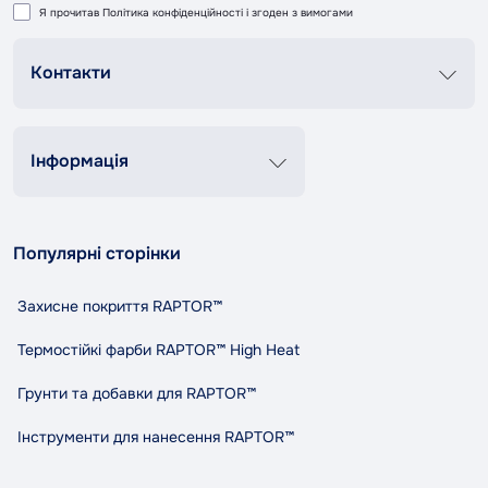
Я прочитав
Політика конфіденційності
і згоден з вимогами
Контакти
Графік роботи
Пн-Пт 8:00-20:00
Сб-Нд 9:00-18:00
Інформація
+38 (067) 337 76 73
Контакти
Про нас
contact@tandemshop.ua
Популярні сторінки
Доставка та оплата
вул. Княгині Ольги (Маршала Рибалко) 3в, Автосервіс
Повернення та обмін
«Tandem», м. Чернівці
Захисне покриття RAPTOR™
Політика конфіденційності
Правила та умови користування
Термостійкі фарби RAPTOR™ High Heat
Співпраця
Грунти та добавки для RAPTOR™
Індикативний розхід RAPTOR
Карта сайту
Інструменти для нанесення RAPTOR™
Виробники
Акції