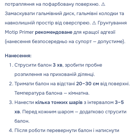
потрапляння на пофарбовану поверхню. ⚠️
Замаскувати гальмівний диск, гальмівні колодки та
навколишній простір від оверспрею. ⚠️ Грунтування
Motip Primer
рекомендоване
для кращої адгезії
(нанесення безпосередньо на супорт — допустиме).
Нанесення:
Струсити балон
3 хв
, зробити пробне
розпилення на прихованій ділянці.
Тримати балон на відстані
20–30 см
від поверхні.
Температура балона — кімнатна.
Нанести
кілька тонких шарів
з інтервалом
3–5
хв
. Перед кожним шаром — додатково струсити
балон.
Після роботи перевернути балон і натиснути