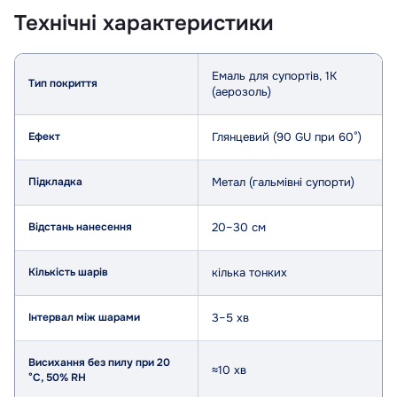
Технічні характеристики
Параметр
Значення
Емаль для супортів, 1K
Тип покриття
(аерозоль)
Ефект
Глянцевий (90 GU при 60°)
Підкладка
Метал (гальмівні супорти)
Відстань нанесення
20–30 см
Кількість шарів
кілька тонких
Інтервал між шарами
3–5 хв
Висихання без пилу при 20
≈10 хв
°C, 50% RH