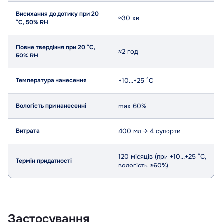
Висихання до дотику при 20
≈30 хв
°C, 50% RH
Повне твердіння при 20 °C,
≈2 год
50% RH
Температура нанесення
+10...+25 °C
Вологість при нанесенні
max 60%
Витрата
400 мл → 4 супорти
120 місяців (при +10...+25 °C,
Термін придатності
вологість ≤60%)
Застосування