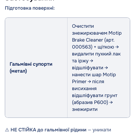
Підготовка поверхні:
Підкладка
Підготовка
Очистити
знежирювачем Motip
Brake Cleaner (арт.
000563) + щіткою →
видалити пухкий лак
та іржу →
Гальмівні супорти
відшліфувати →
(метал)
нанести шар Motip
Primer → після
висихання
відшліфувати грунт
(абразив P600) →
знежирити
⚠️
НЕ СТІЙКА до гальмівної рідини
— уникати