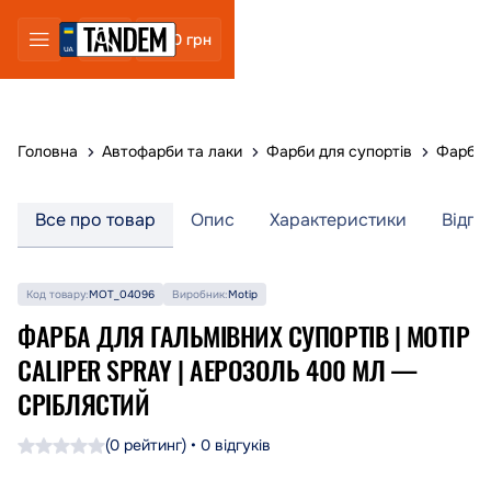
0 грн
Головна
Автофарби та лаки
Фарби для супортів
Фарба д
Все про товар
Опис
Характеристики
Відгу
Код товару:
MOT_04096
Виробник:
Motip
ФАРБА ДЛЯ ГАЛЬМІВНИХ СУПОРТІВ | MOTIP
CALIPER SPRAY | АЕРОЗОЛЬ 400 МЛ —
СРІБЛЯСТИЙ
(0 рейтинг) • 0 відгуків