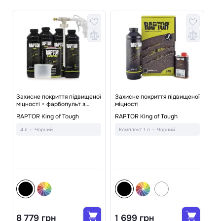
ї
Захисне покриття підвищеної
Захисне покриття підвищеної
міцності + фарбопульт з
міцності
дюзою
Фа
RAPTOR King of Tough
RAPTOR King of Tough
RA
4 л — Чорний
Комплект 1 л — Чорний
А
8 779 грн
1 699 грн
7