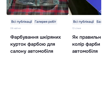
Всі публікації
Галерея робіт
Всі публікації
База
06 квітня
13 cічня
Фарбування шкіряних
Як правильно 
курток фарбою для
колір фарби д
салону автомобіля
автомобіля