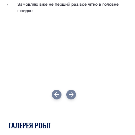
ір
Замовляю вже не перший раз,все чітко в головне
Вс
швидко
в
і
ГАЛЕРЕЯ РОБІТ