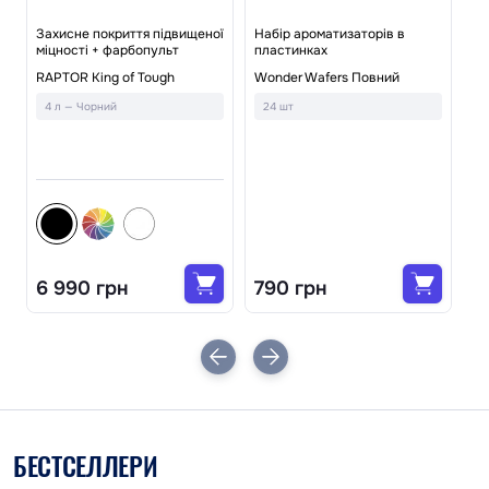
ї
Захисне покриття підвищеної
Набір ароматизаторів в
міцності + фарбопульт
пластинках
На
RAPTOR King of Tough
Wonder Wafers Повний
Le
4 л — Чорний
24 шт
2
6 990 грн
790 грн
1
БЕСТСЕЛЛЕРИ