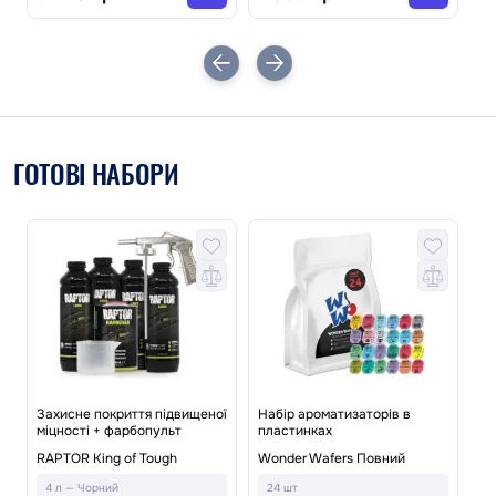
ГОТОВІ НАБОРИ
ї
Захисне покриття підвищеної
Набір ароматизаторів в
міцності + фарбопульт
пластинках
На
RAPTOR King of Tough
Wonder Wafers Повний
Pl
4 л — Чорний
24 шт