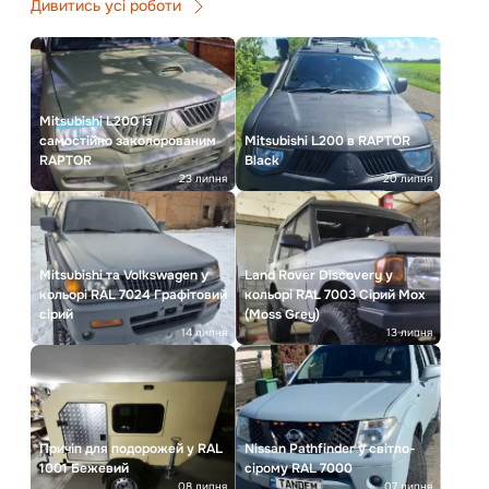
Дивитись усі роботи
Mitsubishi L200 із
самостійно заколорованим
Mitsubishi L200 в RAPTOR
RAPTOR
Black
23 липня
20 липня
Mitsubishi та Volkswagen у
Land Rover Discovery у
кольорі RAL 7024 Графітовий
кольорі RAL 7003 Сірий Мох
сірий
(Moss Grey)
14 липня
13 липня
Причіп для подорожей у RAL
Nissan Pathfinder у світло-
1001 Бежевий
сірому RAL 7000
08 липня
07 липня