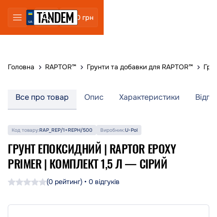
0 грн
Головна
RAPTOR™
Грунти та добавки для RAPTOR™
Гру
Все про товар
Опис
Характеристики
Відгу
Код товару:
RAP_REP/1+REPH/500
Виробник:
U-Pol
ГРУНТ ЕПОКСИДНИЙ | RAPTOR EPOXY
PRIMER | КОМПЛЕКТ 1,5 Л — СІРИЙ
(0 рейтинг) • 0 відгуків