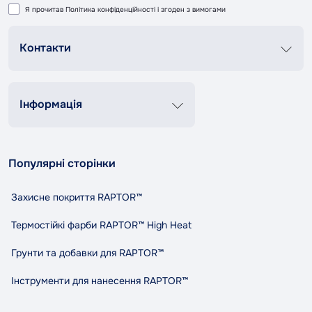
Я прочитав
Політика конфіденційності
і згоден з вимогами
Контакти
Графік роботи
Пн-Пт 8:00-20:00
Сб-Нд 9:00-18:00
Інформація
+38 (067) 337 76 73
Контакти
Про нас
contact@tandemshop.ua
Популярні сторінки
Доставка та оплата
вул. Княгині Ольги (Маршала Рибалко) 3в, Автосервіс
Повернення та обмін
«Tandem», м. Чернівці
Захисне покриття RAPTOR™
Політика конфіденційності
Правила та умови користування
Термостійкі фарби RAPTOR™ High Heat
Співпраця
Грунти та добавки для RAPTOR™
Індикативний розхід RAPTOR
Карта сайту
Інструменти для нанесення RAPTOR™
Виробники
Акції