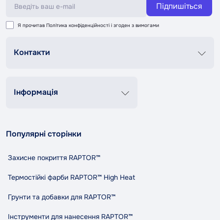
Підпишіться
Я прочитав
Політика конфіденційності
і згоден з вимогами
Контакти
Графік роботи
Пн-Пт 8:00-20:00
Сб-Нд 9:00-18:00
Інформація
+38 (067) 337 76 73
Контакти
Про нас
contact@tandemshop.ua
Популярні сторінки
Доставка та оплата
вул. Княгині Ольги (Маршала Рибалко) 3в, Автосервіс
Повернення та обмін
«Tandem», м. Чернівці
Захисне покриття RAPTOR™
Політика конфіденційності
Правила та умови користування
Термостійкі фарби RAPTOR™ High Heat
Співпраця
Грунти та добавки для RAPTOR™
Індикативний розхід RAPTOR
Карта сайту
Інструменти для нанесення RAPTOR™