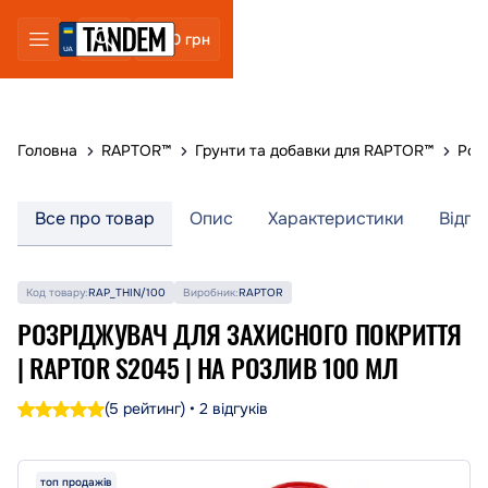
0 грн
Головна
RAPTOR™
Грунти та добавки для RAPTOR™
Роз
Все про товар
Опис
Характеристики
Відгу
Код товару:
RAP_THIN/100
Виробник:
RAPTOR
РОЗРІДЖУВАЧ ДЛЯ ЗАХИСНОГО ПОКРИТТЯ
| RAPTOR S2045 | НА РОЗЛИВ 100 МЛ
(5 рейтинг) • 2 відгуків
топ продажів