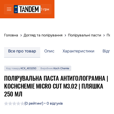
0 грн
Головна
Догляд та полірування
Полірувальні пасти
Пол
Все про товар
Опис
Характеристики
Відгу
Код товару:
KCX_403250
Виробник:
Koch Chemie
ПОЛІРУВАЛЬНА ПАСТА АНТИГОЛОГРАМНА |
KOCHCHEMIE MICRO CUT M3.02 | ПЛЯШКА
250 МЛ
(0 рейтинг) • 0 відгуків