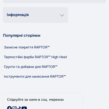
Графік роботи
Пн-Пт 8:00-20:00
Сб-Нд 9:00-18:00
Інформація
+38 (067) 337 76 73
Контакти
Про нас
contact@tandemshop.ua
Популярні сторінки
Доставка та оплата
вул. Княгині Ольги (Маршала Рибалко) 3в, Автосервіс
Повернення та обмін
«Tandem», м. Чернівці
Захисне покриття RAPTOR™
Політика конфіденційності
Правила та умови користування
Термостійкі фарби RAPTOR™ High Heat
Співпраця
Грунти та добавки для RAPTOR™
Індикативний розхід RAPTOR
Карта сайту
Інструменти для нанесення RAPTOR™
Виробники
Акції
Слідкуйте за нами в соц. мережах