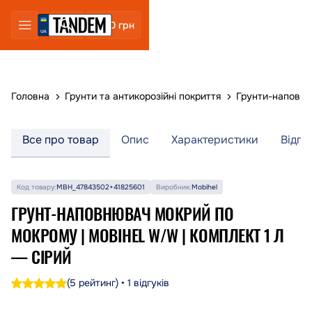
0 грн
Головна
Грунти та антикорозійні покриття
Грунти-наповню
Все про товар
Опис
Характеристики
Відгу
Код товару:
MBH_47843502+41825601
Виробник:
Mobihel
ГРУНТ-НАПОВНЮВАЧ МОКРИЙ ПО
МОКРОМУ | MOBIHEL W/W | КОМПЛЕКТ 1 Л
— СІРИЙ
(5 рейтинг) • 1 відгуків