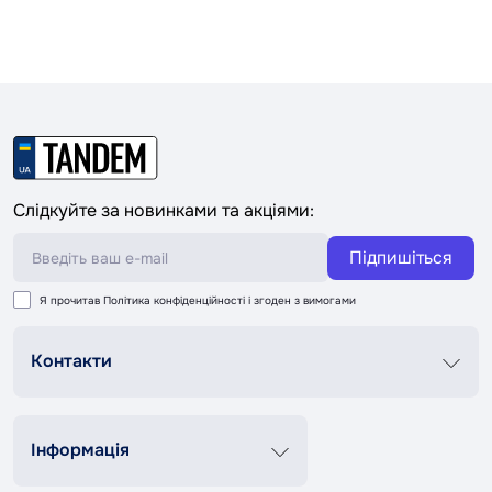
Слідкуйте за новинками та акціями:
Підпишіться
Я прочитав
Політика конфіденційності
і згоден з вимогами
Контакти
Графік роботи
Пн-Пт 8:00-20:00
Сб-Нд 9:00-18:00
Інформація
+38 (067) 337 76 73