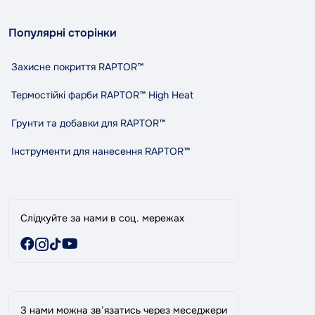
Контакти
Про нас
contact@tandemshop.ua
Популярні сторінки
Доставка та оплата
вул. Княгині Ольги (Маршала Рибалко) 3в, Автосервіс
Повернення та обмін
«Tandem», м. Чернівці
Захисне покриття RAPTOR™
Політика конфіденційності
Правила та умови користування
Термостійкі фарби RAPTOR™ High Heat
Співпраця
Грунти та добавки для RAPTOR™
Індикативний розхід RAPTOR
Карта сайту
Інструменти для нанесення RAPTOR™
Виробники
Акції
Слідкуйте за нами в соц. мережах
З нами можна зв’язатись через меседжери