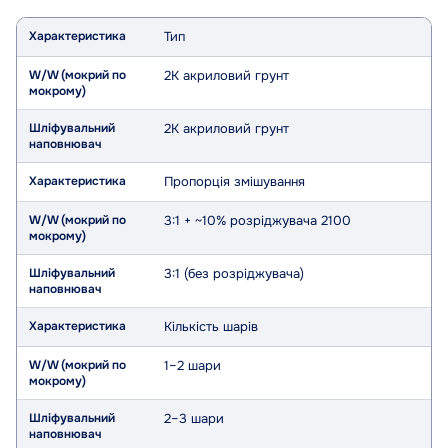
Тип
Характеристика
W/W
Шліфувальний
(мокрий
наповнювач
по
2K акриловий грунт
мокрому)
2K акриловий грунт
Пропорція змішування
3:1 + ~10% розріджувача 2100
3:1 (без розріджувача)
Кількість шарів
1–2 шари
2–3 шари