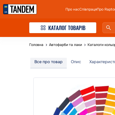
Про нас
Співпраця
Про Rapto
КАТАЛОГ ТОВАРІВ
Головна
Автофарби та лаки
Каталоги кольо
Все про товар
Опис
Характерист