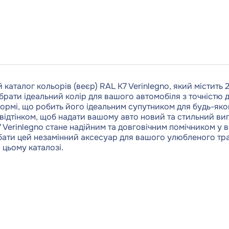
аталог кольорів (веєр) RAL K7 Verinlegno, який містить 2
рати ідеальний колір для вашого автомобіля з точністю 
формі, що робить його ідеальним супутником для будь-яко
відтінком, щоб надати вашому авто новий та стильний в
K7 Verinlegno стане надійним та довговічним помічником у
дбати цей незамінний аксесуар для вашого улюбленого т
 цьому каталозі.