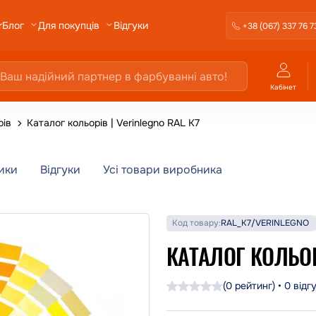
r
Відгуки
Блог
Для покупців
+38 (067) 337 76 7
Кабінет
рів
Каталог кольорів | Verinlegno RAL K7
ики
Відгуки
Усі товари виробника
Код товару:
RAL_K7/VERINLEGNO
КАТАЛОГ КОЛЬОРІ
(0 рейтинг) • 0 відг