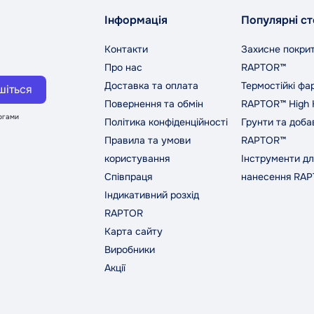
Інформація
Популярні ст
Контакти
Захисне покри
Про нас
RAPTOR™
Доставка та оплата
Термостійкі фа
шіться
Повернення та обмін
RAPTOR™ High 
могами
Політика конфіденційності
Грунти та доба
Правила та умови
RAPTOR™
користування
Інструменти дл
Співпраця
нанесення RA
Індикативний розхід
RAPTOR
Карта сайту
Виробники
Акції