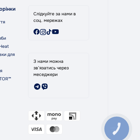
орінки
Слідкуйте за нами в
соц. мережах
ття
рби
Heat
вки для
З нами можна
зв’язатись через
я
меседжери
PTOR™
КНОПКА
ЗВ'ЯЗКУ