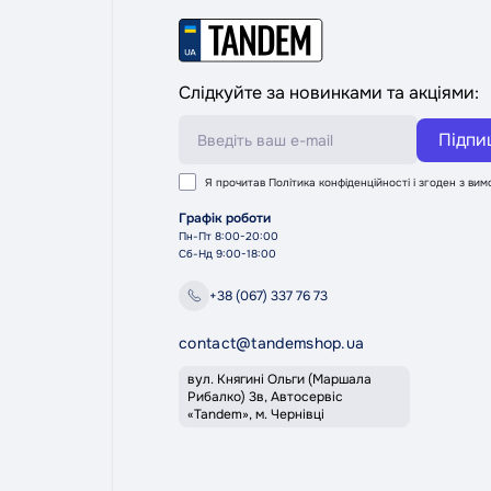
Слідкуйте за новинками та акціями:
Підпи
Я прочитав
Політика конфіденційності
і згоден з ви
Графік роботи
Пн-Пт 8:00-20:00
Сб-Нд 9:00-18:00
+38 (067) 337 76 73
contact@tandemshop.ua
вул. Княгині Ольги (Маршала
Рибалко) 3в, Автосервіс
«Tandem», м. Чернівці