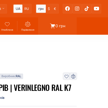
UA
RU
грн
$
€
3
0 грн
Улюблене
Порівняння
Виробник:
RAL
В | VERINLEGNO RAL K7
уків