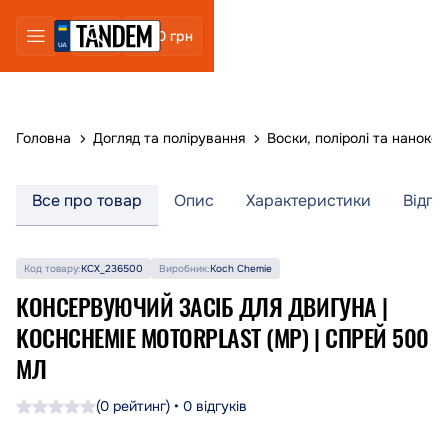
0 грн
Головна
Догляд та полірування
Воски, поліролі та наноке
Все про товар
Опис
Характеристики
Відгу
Код товару:
KCX_236500
Виробник:
Koch Chemie
КОНСЕРВУЮЧИЙ ЗАСІБ ДЛЯ ДВИГУНА |
KOCHCHEMIE MOTORPLAST (MP) | СПРЕЙ 500
МЛ
(0 рейтинг) • 0 відгуків