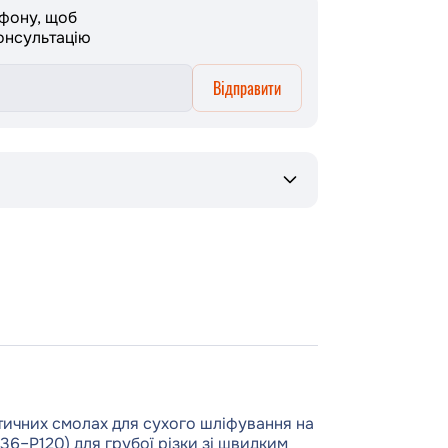
ефону, щоб
онсультацію
Відправити
тичних смолах для сухого шліфування на
36–P120) для грубої різки зі швидким