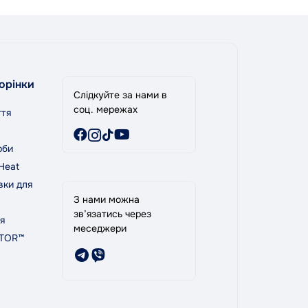
орінки
Слідкуйте за нами в
соц. мережах
ття
рби
Heat
вки для
З нами можна
зв’язатись через
я
меседжери
PTOR™