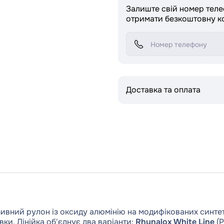
Залиште свій номер тел
отримати безкоштовну к
Доставка та оплата
ивний рулон із оксиду алюмінію на модифікованих синте
вки. Лінійка об'єднує два варіанти:
Rhynalox White Line
(P