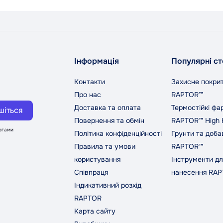
Інформація
Популярні ст
Контакти
Захисне покри
Про нас
RAPTOR™
Доставка та оплата
Термостійкі фа
шіться
Повернення та обмін
RAPTOR™ High 
могами
Політика конфіденційності
Грунти та доба
Правила та умови
RAPTOR™
користування
Інструменти дл
Співпраця
нанесення RA
Індикативний розхід
RAPTOR
Карта сайту