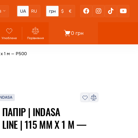
UA
RU
грн
$
€
3
0 грн
Улюблене
Порівняння
 x 1 м — P500
INDASA
АПІР | INDASA
LINE | 115 ММ X 1 М —