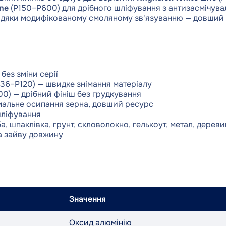
ine
(P150–P600) для дрібного шліфування з антизасмічува
авдяки модифікованому смоляному зв'язуванню — довший 
без зміни серії
P36–P120) — швидке знімання матеріалу
0) — дрібний фініш без грудкування
імальне осипання зерна, довший ресурс
шліфування
, шпаклівка, грунт, скловолокно, гелькоут, метал, дереви
а зайву довжину
Значення
Оксид алюмінію