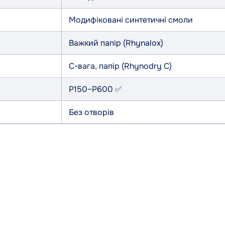
Модифіковані синтетичні смоли
Важкий папір (Rhynalox)
C-вага, папір (Rhynodry C)
P150–P600 ✅
Без отворів