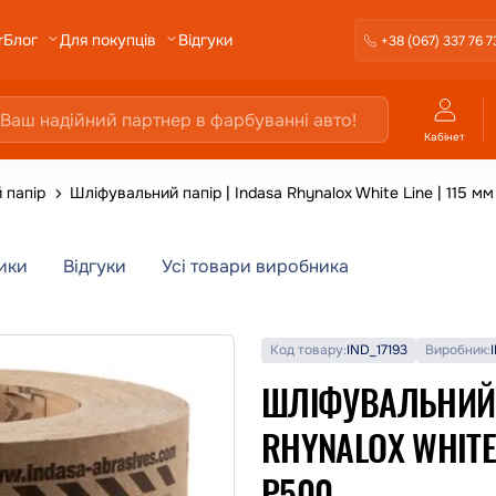
r
Відгуки
Блог
Для покупців
+38 (067) 337 76 7
Кабінет
 папір
Шліфувальний папір | Indasa Rhynalox White Line | 115 мм
ики
Відгуки
Усі товари виробника
Код товару:
IND_17193
Виробник:
ШЛІФУВАЛЬНИЙ П
RHYNALOX WHITE 
P500