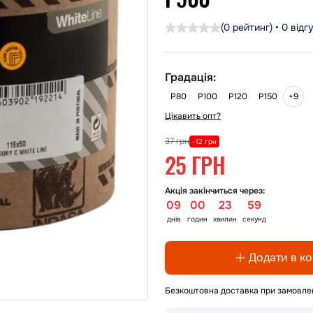
(0 рейтинг) • 0 відг
Градація:
+9
P80
P100
P120
P150
Цікавить опт?
37 грн
-12 грн
25 ГРН
Акція закінчиться через:
09
:
00
:
23
:
58
днів
годин
хвилин
секунд
Додати в к
Безкоштовна доставка при замовлен