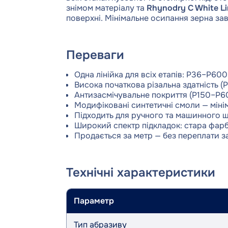
знімом матеріалу та
Rhynodry C White L
поверхні. Мінімальне осипання зерна з
Переваги
Одна лінійка для всіх етапів: P36–P600 
Висока початкова різальна здатність (
Антизасмічувальне покриття (P150–P60
Модифіковані синтетичні смоли — мін
Підходить для ручного та машинного 
Широкий спектр підкладок: стара фарба
Продається за метр — без переплати з
Технічні характеристики
Параметр
Тип абразиву