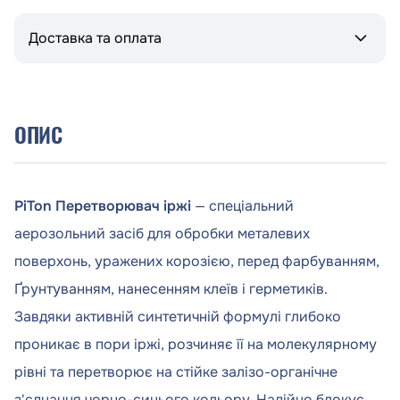
Доставка та оплата
ОПИС
PiTon Перетворювач іржі
— спеціальний
аерозольний засіб для обробки металевих
поверхонь, уражених корозією, перед фарбуванням,
Ґрунтуванням, нанесенням клеїв і герметиків.
Завдяки активній синтетичній формулі глибоко
проникає в пори іржі, розчиняє її на молекулярному
рівні та перетворює на стійке залізо-органічне
з'єднання чорно-синього кольору. Надійно блокує