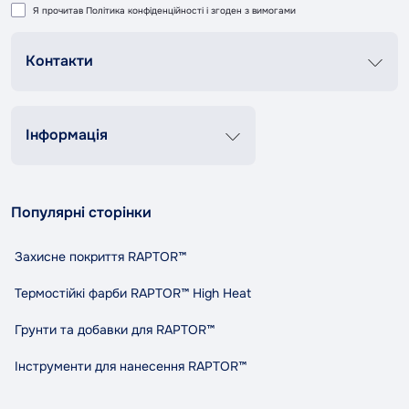
Я прочитав
Політика конфіденційності
і згоден з вимогами
Контакти
Графік роботи
Пн-Пт 8:00-20:00
Сб-Нд 9:00-18:00
Інформація
+38 (067) 337 76 73
Контакти
Про нас
contact@tandemshop.ua
Популярні сторінки
Доставка та оплата
вул. Княгині Ольги (Маршала Рибалко) 3в, Автосервіс
Повернення та обмін
«Tandem», м. Чернівці
Захисне покриття RAPTOR™
Політика конфіденційності
Правила та умови користування
Термостійкі фарби RAPTOR™ High Heat
Співпраця
Грунти та добавки для RAPTOR™
Індикативний розхід RAPTOR
Карта сайту
Інструменти для нанесення RAPTOR™
Виробники
Акції