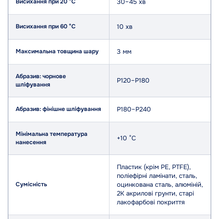
Висихання при 20 °C
30–45 хв
Висихання при 60 °C
10 хв
Максимальна товщина шару
3 мм
Абразив: чорнове
P120–P180
шліфування
Абразив: фінішне шліфування
P180–P240
Мінімальна температура
+10 °C
нанесення
Пластик (крім PE, PTFE),
поліефірні ламінати, сталь,
Сумісність
оцинкована сталь, алюміній,
2К акрилові грунти, старі
лакофарбові покриття