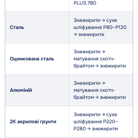
PLUS 780
Знежирити → сухе
Сталь
шліфування P80–P120
→ знежирити
Знежирити →
Оцинкована сталь
матування скотч-
брайтом → знежирити
Знежирити →
Алюміній
матування скотч-
брайтом → знежирити
Знежирити → сухе
2К акрилові грунти
шліфування P220–
P280 → знежирити