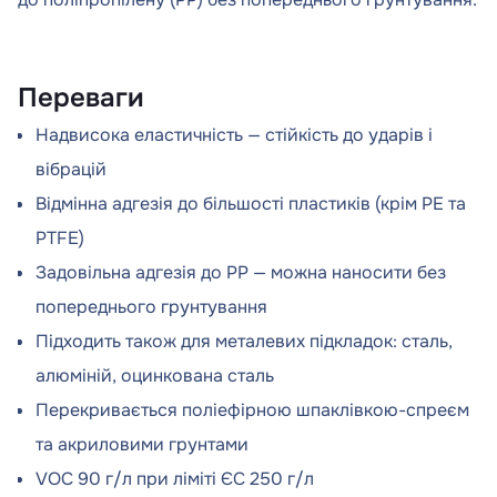
Переваги
Надвисока еластичність — стійкість до ударів і
вібрацій
Відмінна адгезія до більшості пластиків (крім PE та
PTFE)
Задовільна адгезія до PP — можна наносити без
попереднього грунтування
Підходить також для металевих підкладок: сталь,
алюміній, оцинкована сталь
Перекривається поліефірною шпаклівкою-спреєм
та акриловими грунтами
VOC 90 г/л при ліміті ЄС 250 г/л