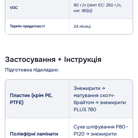
90 г/л (ліміт ЄС: 250 г/л,
VOC
кат. IIB(b))
Термін придатності
24 місяці
Застосування + Інструкція
Підготовка підкладок:
Підкладка
Підготовка
Знежирити →
Пластик (крім PE,
матування скотч-
PTFE)
брайтом → знежирити
PLUS 780
Сухе шліфування P80–
Поліефірні ламінати
P120 → знежирити