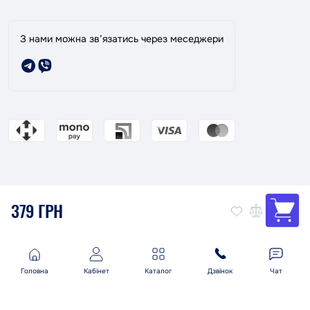
З нами можна зв’язатись через меседжери
379 ГРН
Магазин ТАНДЕМ: Ваш надійний партнер в фарбуванні авто!
© 2026
Політика конфіденційності
Швидке замовлення
До кошика
Правила користування
Головна
Кабінет
Каталог
Дзвінок
Чат
Cookies