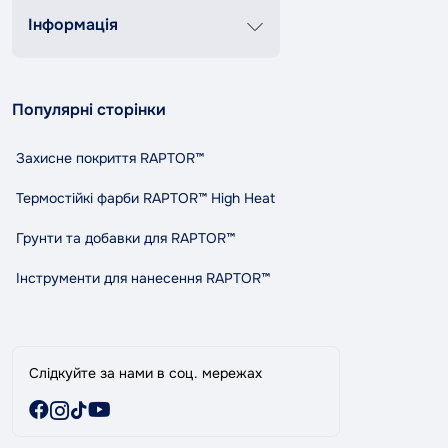
Пн-Пт 8:00-20:00
Сб-Нд 9:00-18:00
Інформація
+38 (067) 337 76 73
Контакти
Про нас
contact@tandemshop.ua
Популярні сторінки
Доставка та оплата
вул. Княгині Ольги (Маршала Рибалко) 3в, Автосервіс
Повернення та обмін
«Tandem», м. Чернівці
Захисне покриття RAPTOR™
Політика конфіденційності
Правила та умови користування
Термостійкі фарби RAPTOR™ High Heat
Співпраця
Грунти та добавки для RAPTOR™
Індикативний розхід RAPTOR
Карта сайту
Інструменти для нанесення RAPTOR™
Виробники
Акції
Слідкуйте за нами в соц. мережах