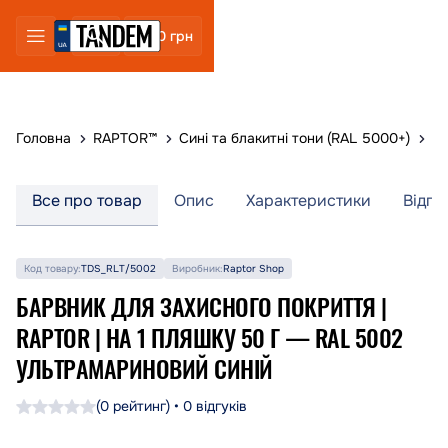
0 грн
Головна
RAPTOR™
Сині та блакитні тони (RAL 5000+)
Ба
Все про товар
Опис
Характеристики
Відгу
Код товару:
TDS_RLT/5002
Виробник:
Raptor Shop
БАРВНИК ДЛЯ ЗАХИСНОГО ПОКРИТТЯ |
RAPTOR | НА 1 ПЛЯШКУ 50 Г — RAL 5002
УЛЬТРАМАРИНОВИЙ СИНІЙ
(0 рейтинг) • 0 відгуків