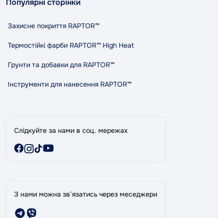
Популярні сторінки
Доставка та оплата
вул. Княгині Ольги (Маршала Рибалко) 3в, Автосервіс
Повернення та обмін
«Tandem», м. Чернівці
Захисне покриття RAPTOR™
Політика конфіденційності
Правила та умови користування
Термостійкі фарби RAPTOR™ High Heat
Співпраця
Грунти та добавки для RAPTOR™
Індикативний розхід RAPTOR
Карта сайту
Інструменти для нанесення RAPTOR™
Виробники
Акції
Слідкуйте за нами в соц. мережах
З нами можна зв’язатись через меседжери