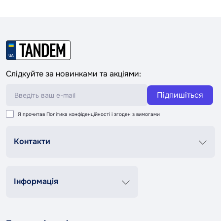
Слідкуйте за новинками та акціями:
Підпишіться
Я прочитав
Політика конфіденційності
і згоден з вимогами
Контакти
Графік роботи
Пн-Пт 8:00-20:00
Сб-Нд 9:00-18:00
Інформація
+38 (067) 337 76 73
Контакти
Про нас
contact@tandemshop.ua