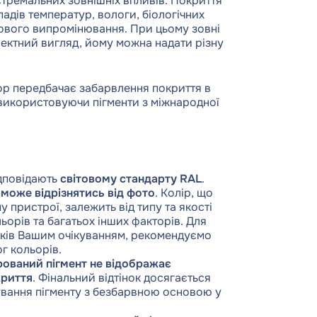
стремальних зовнішніх впливів. Покриття
епадів температур, вологи, біологічних
тового випромінювання. При цьому зовні
ектний вигляд, йому можна надати різну
ор передбачає забарвлення покриття в
 використовуючи пігменти з міжнародної
відповідають
світовому стандарту RAL
.
у
може відрізнятись від фото
. Колір, що
 пристрої, залежить від типу та якості
ьорів та багатьох інших факторів. Для
тінків Вашим очікуванням, рекомендуємо
г кольорів.
ований пігмент не відображає
криття
. Фінальний відтінок досягається
вання пігменту з безбарвною основою у