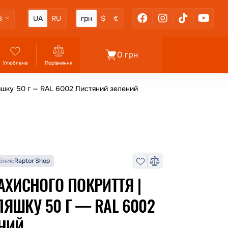
UA
RU
грн
$
€
3
0 грн
Улюблене
Порівняння
ляшку 50 г — RAL 6002 Листяний зелений
бник:
Raptor Shop
АХИСНОГО ПОКРИТТЯ |
ПЛЯШКУ 50 Г — RAL 6002
НИЙ