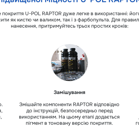
 покриття U-POL RAPTOR дуже легке в використанні: йо
ити як кистю чи валиком, так і з фарбопульта. Для прави
нанесення, притримуйтесь трьох простих кроків:
Замішування
ю.
Змішайте компоненти RAPTOR відповідно
я,
до інструкцій, безпосередньо перед
,
використанням. На цьому етапі додається
пігмент в тоновану версію покриття.
г