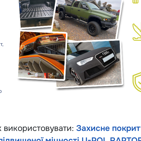
т,
ю
к використовувати:
Захисне покрит
підвищеної міцності U-POL RAPTO