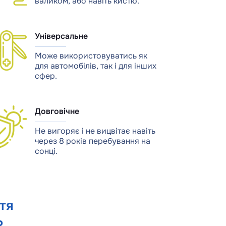
валиком, або навіть кистю.
Універсальне
Може використовуватись як
для автомобілів, так і для інших
сфер.
Довговічне
Не вигоряє і не вицвітає навіть
через 8 років перебування на
сонці.
тя
R