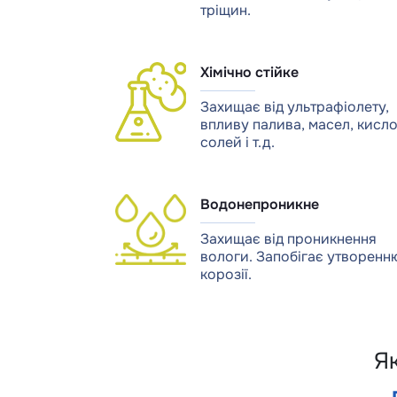
тріщин.
Хімічно стійке
Захищає від ультрафіолету,
впливу палива, масел, кисло
солей і т.д.
Водонепроникне
Захищає від проникнення
вологи. Запобігає утворенн
корозії.
Я