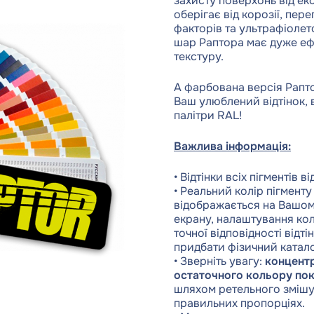
захисту поверхонь від ек
оберігає від корозії, пер
факторів та ультрафіоле
шар Раптора має дуже еф
текстуру.
А фарбована версія Рапт
Ваш улюблений відтінок,
палітри RAL!
Важлива інформація:
• Відтінки всіх пігментів 
• Реальний колір пігмент
відображається на Вашому
екрану, налаштування кол
точної відповідності від
придбати фізичний катало
• Зверніть увагу:
концентр
остаточного кольору по
шляхом ретельного змішу
правильних пропорціях.