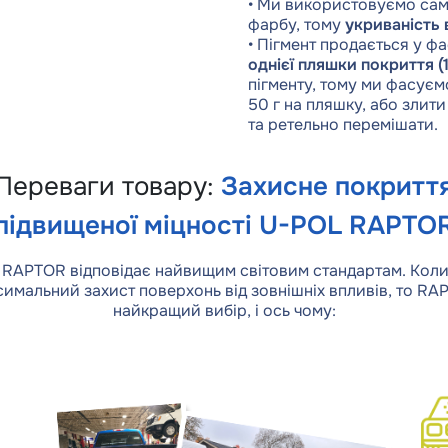
• Ми використовуємо сам
фарбу, тому
укриваність
• Пігмент продається у ф
однієї пляшки покриття (1
пігменту, тому ми фасуєм
50 г на пляшку, або злити
та ретельно перемішати.
Переваги товару:
Захисне покритт
підвищеної міцності U-POL RAPTO
 RAPTOR відповідає найвищим світовим стандартам. Коли
имальний захист поверхонь від зовнішніх впливів, то RA
найкращий вибір, і ось чому: