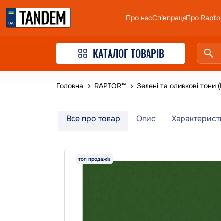
Про нас
Співпраця
Про Rapto
КАТАЛОГ ТОВАРІВ
Головна
RAPTOR™
Зелені та оливкові тони 
Все про товар
Опис
Характерист
топ продажів