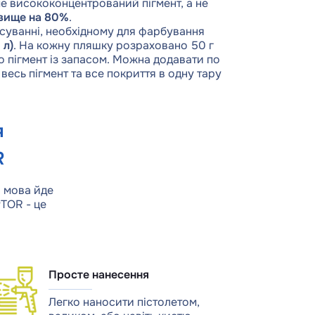
е висококонцентрований пігмент, а не
 вище на 80%
.
асуванні, необхідному для фарбування
 л)
. На кожну пляшку розраховано 50 г
о пігмент із запасом. Можна додавати по
 весь пігмент та все покриття в одну тару
я
R
 мова йде
PTOR - це
Просте нанесення
Легко наносити пістолетом,