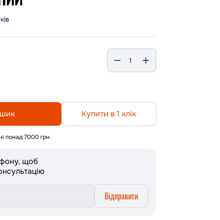
уків
ошик
Купити в 1 клік
і понад 7000 грн
ефону, щоб
онсультацію
Відправити