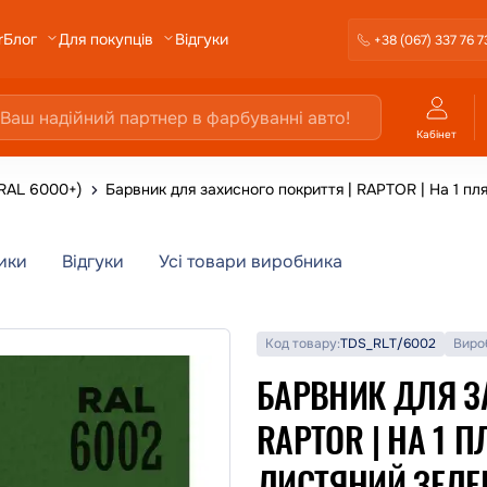
r
Відгуки
Блог
Для покупців
+38 (067) 337 76 7
Кабінет
(RAL 6000+)
Барвник для захисного покриття | RAPTOR | На 1 п
ики
Відгуки
Усі товари виробника
Код товару:
TDS_RLT/6002
Виро
БАРВНИК ДЛЯ З
RAPTOR | НА 1 
ЛИСТЯНИЙ ЗЕЛЕ