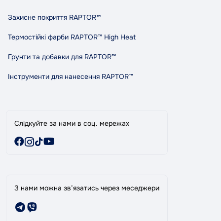
вул. Княгині Ольги (Маршала Рибалко) 3в, Автосервіс
Повернення та обмін
«Tandem», м. Чернівці
Захисне покриття RAPTOR™
Політика конфіденційності
Правила та умови користування
Термостійкі фарби RAPTOR™ High Heat
Співпраця
Грунти та добавки для RAPTOR™
Індикативний розхід RAPTOR
Карта сайту
Інструменти для нанесення RAPTOR™
Виробники
Акції
Слідкуйте за нами в соц. мережах
З нами можна зв’язатись через меседжери