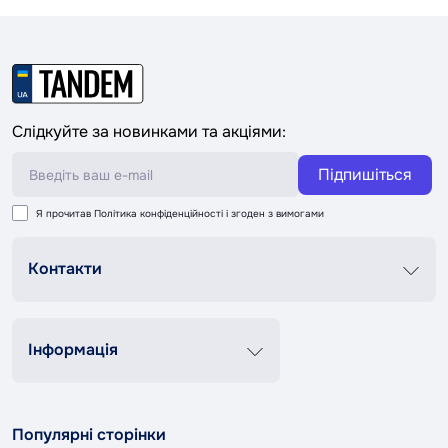
Слідкуйте за новинками та акціями:
Підпишіться
Я прочитав
Політика конфіденційності
і згоден з вимогами
Контакти
Графік роботи
Пн-Пт 8:00-20:00
Сб-Нд 9:00-18:00
Інформація
+38 (067) 337 76 73
Контакти
Про нас
contact@tandemshop.ua
Популярні сторінки
Доставка та оплата