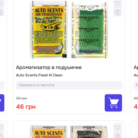
Ароматизатор в подушечке
А
Auto Scents Fresh N Clean
Au
Свежесть и чистота
95 грн
95
46 грн
4