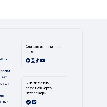
Следите за нами в соц.
сетях
ытие
краски
Heat
С нами можно
ки для
связаться через
месседжеры
ля
PTOR™