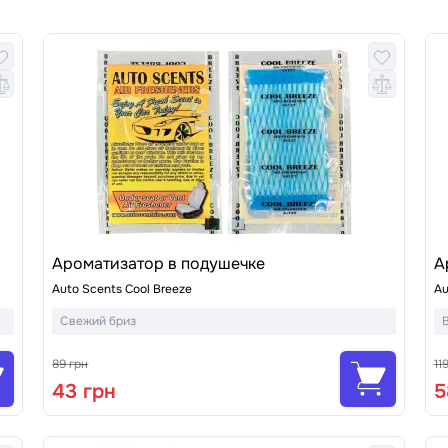
Ароматизатор в подушечке
А
Auto Scents Cool Breeze
Au
Свежий бриз
89 грн
11
43 грн
5