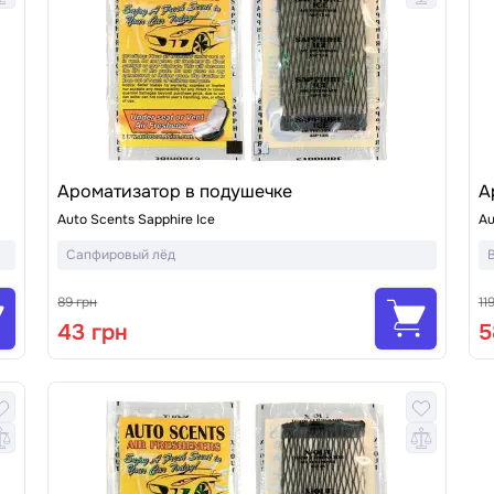
Ароматизатор в подушечке
А
Auto Scents Sapphire Ice
Au
Сапфировый лёд
89 грн
11
43 грн
5