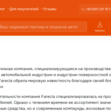
Отзывы
лог
Для покупателей
+38 (067) 337 76 7
Кабинет
тижная компания, специализирующаяся на производстве
 автомобильной индустрии и индустрии поверхностной об
Farecla обрела мировую известность благодаря своей б
и.
еятельности компания Farecla специализировалась на пр
билей. Однако с течением времени ее ассортимент значи
ные средства, но и современные компаунды, восковые по