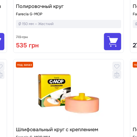
m
Полировочный круг
П
Farecla G-MOP
Fa
Ø 150 мм — Жесткий
Ø
719 грн
535 грн
2
под заказ
п
Шлифовальный круг с креплением
П