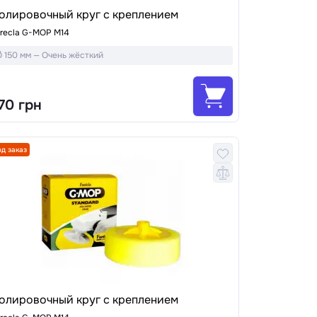
олировочный круг с креплением
recla G-MOP M14
 150 мм — Очень жёсткий
70 грн
од заказ
олировочный круг с креплением