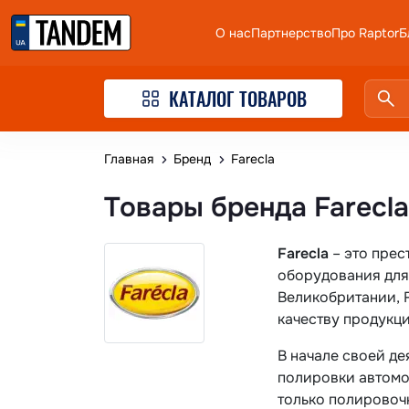
О нас
Партнерство
Про Raptor
Б
КАТАЛОГ ТОВАРОВ
Главная
Бренд
Farecla
Товары бренда Farecla
Farecla
– это прес
оборудования для
Великобритании, 
качеству продукци
В начале своей д
полировки автомо
только полировоч