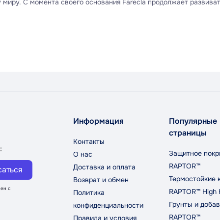
 миру. С момента своего основания Farecla продолжает развива
й вид автомобилей, подтверждая свою репутацию надежного и ин
Информация
Популярные
страницы
Контакты
:
Защитное покр
О нас
RAPTOR™
Доставка и оплата
саться
Термостойкие 
Возврат и обмен
ен с
RAPTOR™ High 
Политика
Грунты и добав
конфиденциальности
RAPTOR™
Правила и условия