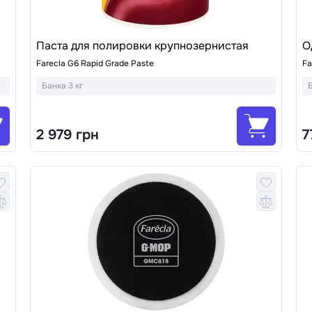
Паста для полировки крупнозернистая
О
Farecla G6 Rapid Grade Paste
Fa
Банка 3 кг
2 979 грн
7