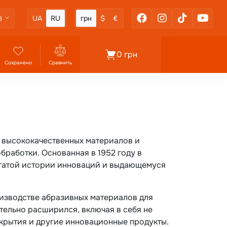
UA
RU
грн
$
€
3
0 грн
Сохранено
Сравнить
 высококачественных материалов и
работки. Основанная в 1952 году в
огатой истории инноваций и выдающемуся
оизводстве абразивных материалов для
тельно расширился, включая в себя не
крытия и другие инновационные продукты.