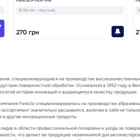
Farecla G-MOP M14
Fa
Ø 150 мм — Жесткий.
270 грн
2
ания, специализирующаяся на производстве высококачественных
дустрии поверхностной обработки. Основанная в 1952 году в Ве
богатой истории инноваций и выдающемуся качеству продукции.
компания Farecla специализировалась на производстве абразивн
 ассортимент значительно расширился, включая в себя не тольк
я и другие инновационные продукты.
й лидер в области профессиональной полировки и ухода за пове
вности, что делает ее продукцию незаменимой для автомастерск