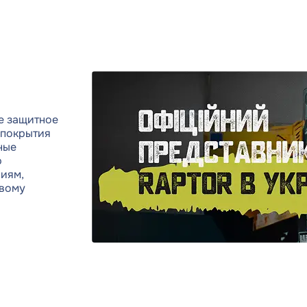
высокой прочностью,
лько RAPTOR (в литрах)
устойчивостью к
буется для обработки
механическим
еделенной площади или
повреждениям и корроз
кретного объекта.
Однако даже самый
одня мы рассмотрим
качественный материал
овные факторы,
требует правильной
яющие на расход
подготовки поверхности
ериала, приведем
особенно если речь идет
меры расчетов для
е защитное
ржавчине. Неправильная
вов авто разных типов, а
 покрытия
подготовка может свести
е дадим ..
ные
нет все преимущества
ю
покрытия, поэтому важн
ниям,
тщательно следовать
овому
инструкции. В этой стать
подробно разберем, как
подг..