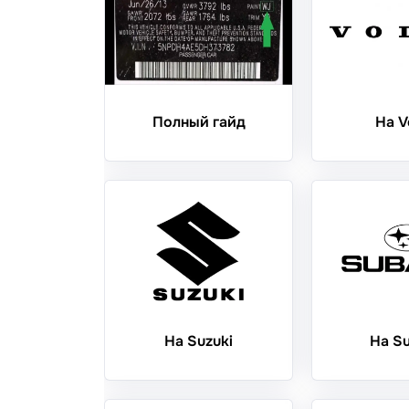
Полный гайд
На V
На Suzuki
На S