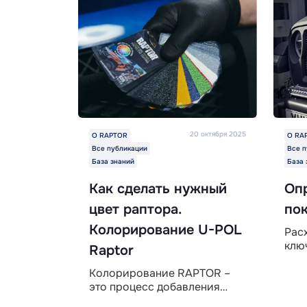
20 октября 2025
О RAPTOR
О RA
Все публикации
Все п
База знаний
База 
Как сделать нужный
Оп
цвет раптора.
по
Колорирование U-POL
Рас
клю
Raptor
выб
Колорирование RAPTOR –
RAP
это процесс добавления
или
цвета в защитное покрытие
Этот