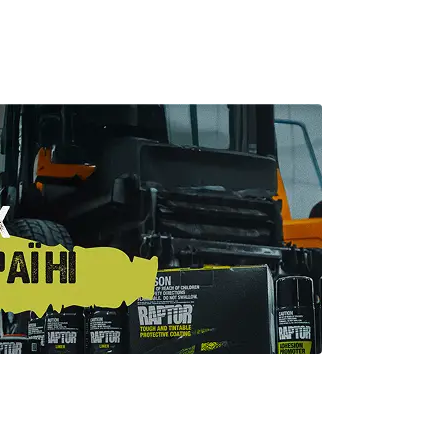
прочностью, стойкостью к
механическим
повреждениям и коррозии.
ии.
Обычно его наносят с
помощью специального
пневматического или
электрического
,
распылителя, но не у всех
 о
есть доступ к такому
оборудованию. На счастье,
 на
существует более доступный
способ — нанесение
о
покрытия валиком. Это
метод простой, экономичный
е мы
и доступный каждому
автолюбителю. ..