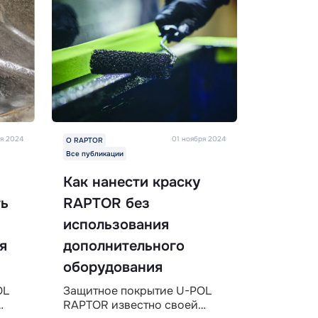
ря 2024
01 ноября 2024
О RAPTOR
Все публикации
Как нанести краску
ть
RAPTOR без
использования
я
дополнительного
оборудования
OL
Защитное покрытие U-POL
RAPTOR известно своей