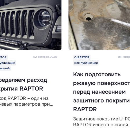
02 октября 2025
18 нояб
PTOR
О RAPTOR
убликации
Все публикации
знаний
Как подготовить
ределяем расход
ржавую поверхнос
крытия RAPTOR
перед нанесением
ход RAPTOR – один из
защитного покрыти
чевых параметров при
RAPTOR
оре защитного покрытия
TOR™ для автомобиля
Защитное покрытие U-P
 другого оборудования.
RAPTOR известно своей
 показатель определяет,