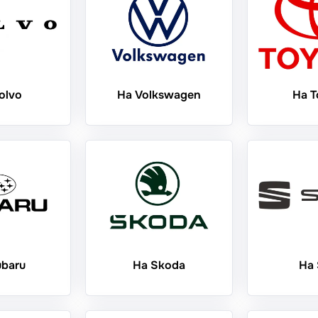
olvo
На Volkswagen
На T
ubaru
На Skoda
На 