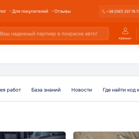
Отзывы
лог
Для покупателей
+38 (067) 337 76 7
Кабинет
ея работ
База знаний
Новости
Где найти код 