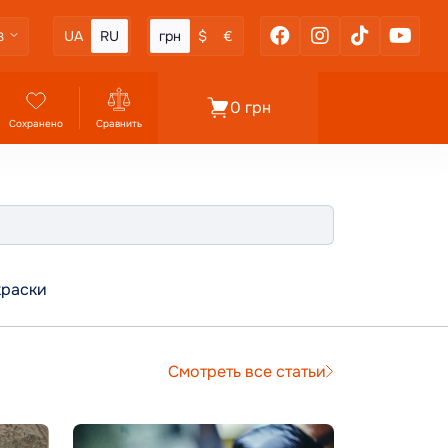
UA
RU
грн
$
€
3
0 грн
Сохранено
Сравнить
краски
Смотреть все статьи