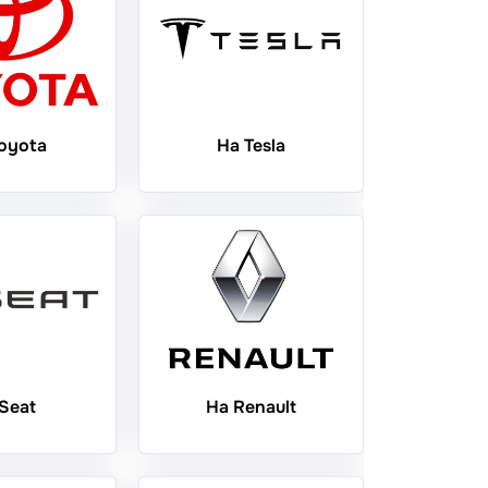
oyota
На Tesla
Seat
На Renault