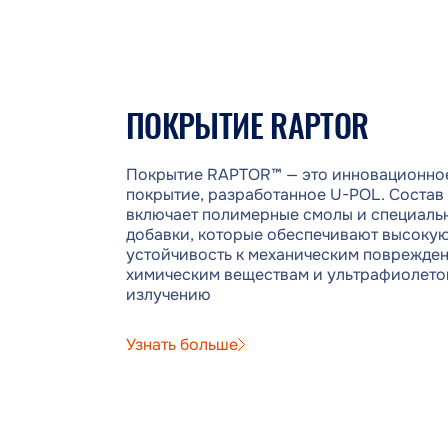
U-POL RAPTOR, чтобы
ско
получить желаемый оттенок.
тре
Стандартно Raptor
опр
выпускается черным, белым
кон
или прозрачным (под
Сег
тонировку), но его можно
осн
ПОКРЫТИЕ RAPTOR
затонировать практически в
вли
любой цвет. Как сделать цвет
мат
RAPTOR под свои
при
Покрытие RAPTOR™ — это инновационно
потребности? В этой статье
кузо
покрытие, разработанное U-POL. Состав
рассмотрим, какие пигменты
такж
включает полимерные смолы и специаль
для RAPTOR используются,
добавки, которые обеспечивают высоку
как выполняется тонировка,
устойчивость к механическим поврежде
а также ..
химическим веществам и ультрафиолет
излучению
Узнать больше