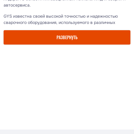
автосервиса.
GYS известна своей высокой точностью и надежностью
сварочного оборудования, используемого в различных
отраслях, включая автомобильную промышленность,
судостроение и строительство. Компания также
РАЗВЕРНУТЬ
разрабатывает и производит устройства для подзарядки и
обслуживания аккумуляторов, что делает ее ключевым
игроком на рынке электромобильности.
В годы GYS активно инвестировала в исследования и
разработки, чтобы предлагать передовые решения в области
сварки и электромобильности. Компания стремится
содействовать экологически устойчивому будущему,
предлагая инновационные продукты и услуги,
способствующие уменьшению воздействия на окружающую
среду.
Сегодня GYS продолжает расширять свои глобальные
операции, предоставляя клиентам по всему миру
высококачественное оборудование и решения для сварки и
зарядки аккумуляторов и оставаясь лидером в отрасли