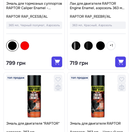
Эмаль для тормозных суппортов
Лак для двигателя RAPTOR
RAPTOR Caliper Enamel -
Engine Enamel, аэрозоль 363 мл
аэрозоль 365 мл, черный
— Красный
RAPTOR RAP_RCESB/AL
RAPTOR RAP_REEBR/AL
полумат
365 мл, Черный полумат, Аэрозоль
363 мл, Красный, Аэрозоль
+1
799 грн
719 грн
топ продаж
топ продаж
Эмаль для двигателя "RAPTOR"
Эмаль для двигателя RAPTOR