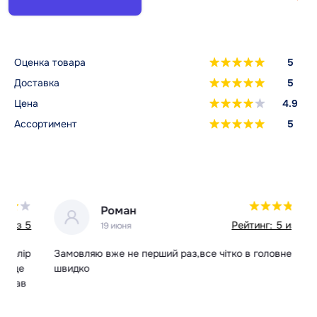
Оценка товара
5
Доставка
5
Цена
4.9
Ассортимент
5
Что такое RAPTOR High Heat и
чем он отличается от обычного
Роман
RAPTOR?
 5
Рейтинг: 5 из 5
19 июня
Стандартное покрытие Раптор в баллонах – это
ір
двухкомпонентный состав для защиты кузова, арок и
Замовляю вже не перший раз,все чітко в головне
Вс
кузовных элементов. Линейка High Heat решает другую
швидко
в
задачу: защищает металлические поверхности, которые
нагреваются до высоких температур в процессе
эксплуатации.