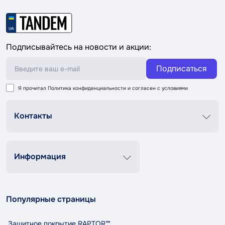
Подписывайтесь на новости и акции:
Подписаться
Я прочитал
Политика конфиденциальности
и согласен с условиями
Контакты
График роботи
Пн-Пт 8:00-20:00
Сб-Вс 9:00-18:00
Информация
+38 (067) 337 76 73
Контакты
О нас
contact@tandemshop.ua
Популярные страницы
Доставка и оплата
ул. Княгини Ольги (Маршала Рыбалко) 3в, Автосервис
Возврат и обмен
«Tandem», г. Черновцы
Защитное покрытие RAPTOR™