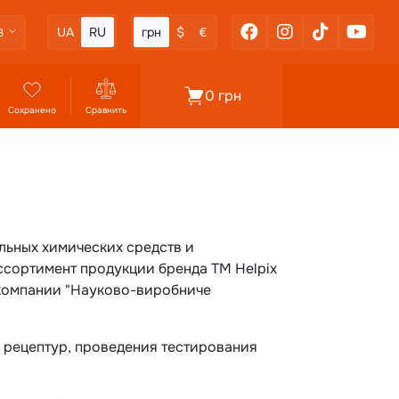
UA
RU
грн
$
€
3
0 грн
Сохранено
Сравнить
льных химических средств и
ассортимент продукции бренда TM Helpix
компании "Науково-виробниче
 рецептур, проведения тестирования