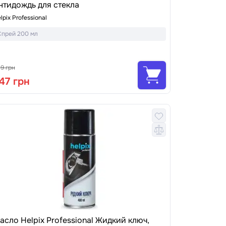
нтидождь для стекла
lpix Professional
Спрей 200 мл
9 грн
47 грн
асло Helpix Professional Жидкий ключ,