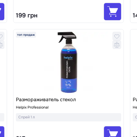
199 грн
1
топ продаж
Размораживатель стекол
Р
Helpix Professional
He
Спрей 1 л