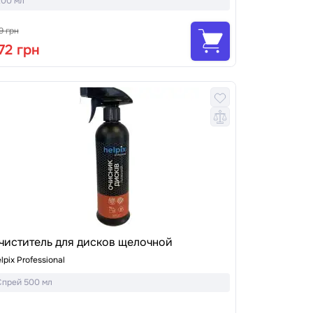
200 мл
9 грн
72 грн
чиститель для дисков щелочной
lpix Professional
Спрей 500 мл