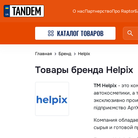
О нас
Партнерство
Про Raptor
Б
КАТАЛОГ ТОВАРОВ
Главная
Бренд
Helpix
Товары бренда Helpix
TM Helpix
- это к
автокосметики, а 
эксклюзивно прои
підприємство АртХ
Компания обладае
сырья и готовой п