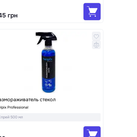
45 грн
азмораживатель стекол
lpix Professional
Спрей 500 мл