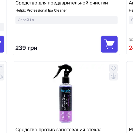
Средство для предварительной очистки
А
Helpix Professional Ipa Cleaner
He
Спрей 1 л
30
239 грн
2
Средство против запотевания стекла
М