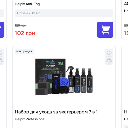
4
Helpix Anti-Fog
He
Спрей 200 мл
129 грн
23
102 грн
1
топ продаж
Набор для ухода за экстерьером 7 в 1
Н
Helpix Professional
He