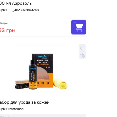
00 мл Аэрозоль
lpix HLP_4823075803248
5 грн
53 грн
абор для ухода за кожей
lpix Professional