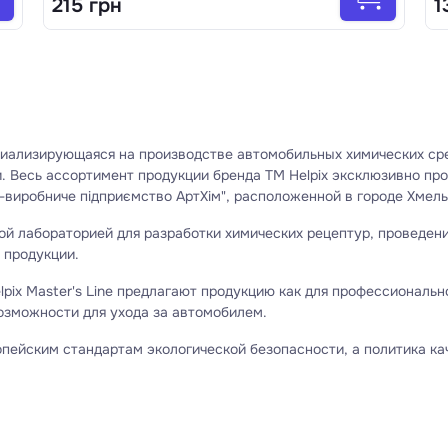
215 грн
1
циализирующаяся на производстве автомобильных химических сре
и. Весь ассортимент продукции бренда TM Helpix эксклюзивно п
виробниче підприємство АртХім", расположенной в городе Хмель
й лабораторией для разработки химических рецептур, проведения
 продукции.
Helpix Master's Line предлагают продукцию как для профессиональн
озможности для ухода за автомобилем.
пейским стандартам экологической безопасности, а политика к
сокий стандарт и надежность продукции Helpix.