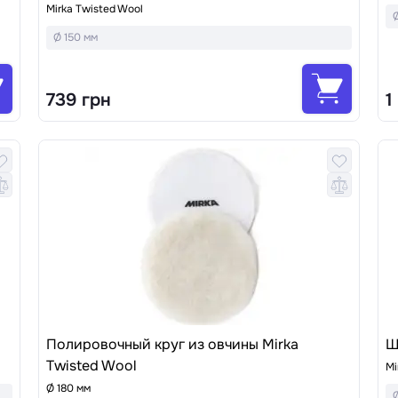
Mirka Twisted Wool
Ø
Ø 150 мм
739 грн
1
Полировочный круг из овчины Mirka
Ш
Twisted Wool
Mi
Ø 180 мм
Ø