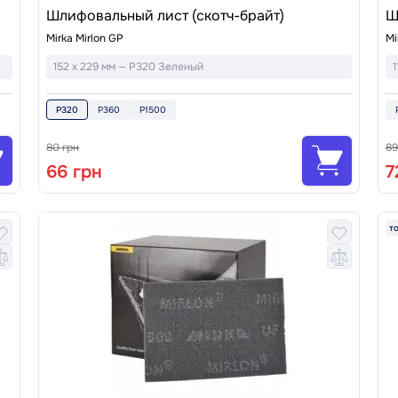
Шлифовальный лист (скотч-брайт)
Ш
Mirka Mirlon GP
Mi
152 x 229 мм — P320 Зеленый
1
P320
P360
P1500
80 грн
89
66 грн
7
т