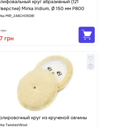
лифовальный круг абразивный (121
тверстие) Mirka Iridium, Ø 150 мм P800
rka MIR_246CH05081
 грн
7 грн
олировочный круг из крученой овчины
rka Twisted Wool