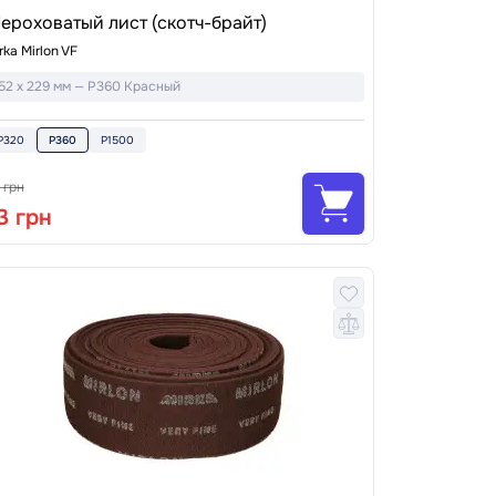
ероховатый лист (скотч-брайт)
rka Mirlon VF
52 x 229 мм — P360 Красный
P320
P360
P1500
 грн
3 грн