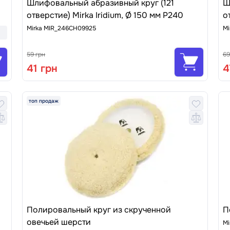
Шлифовальный абразивный круг (121
Ш
отверстие) Mirka Iridium, Ø 150 мм P240
о
Mirka MIR_246CH09925
Mi
59 грн
69
41 грн
4
топ продаж
Полировальный круг из скрученной
П
овечьей шерсти
Mi