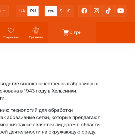
UA
RU
грн
$
€
3
0 грн
Сохранено
Сравнить
зводстве высококачественных абразивных
нована в 1943 году в Хельсинки,
ти.
ению технологий для обработки
как абразивные сетки, которые предлагают
мпания также является лидером в области
оей деятельности на окружающую среду.