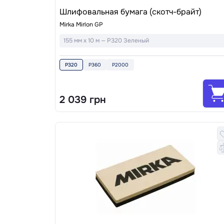
Шлифовальная бумага (скотч-брайт)
Mirka Mirlon GP
155 мм x 10 м — P320 Зеленый
P320
P360
P2000
2 039 грн