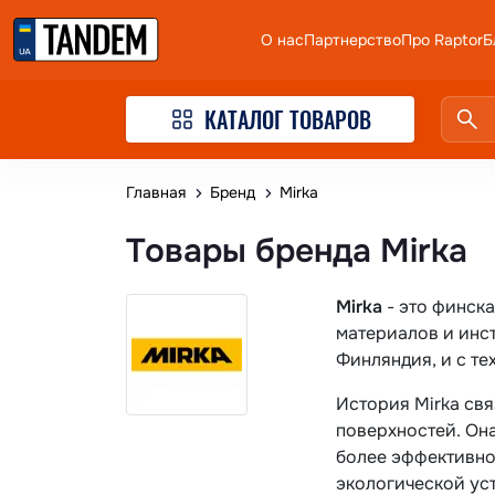
О нас
Партнерство
Про Raptor
Б
КАТАЛОГ ТОВАРОВ
Главная
Бренд
Mirka
Товары бренда Mirka
Mirka
- это финск
материалов и инст
Финляндия, и с те
История Mirka св
поверхностей. Она
более эффективно
экологической ус