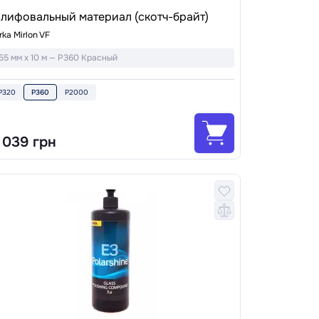
лифовальный материал (скотч-брайт)
rka Mirlon VF
55 мм x 10 м — P360 Красный
P320
P360
P2000
 039 грн