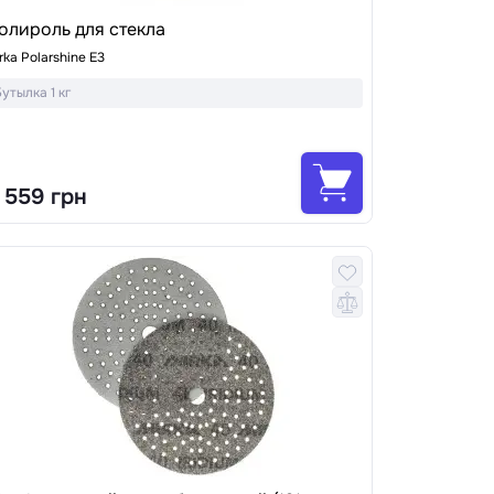
олироль для стекла
rka Polarshine E3
утылка 1 кг
 559 грн