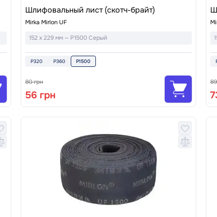
Шлифовальный лист (скотч-брайт)
Ш
Mirka Mirlon UF
Mi
152 x 229 мм — P1500 Серый
1
P320
P360
P1500
80 грн
89
56 грн
7