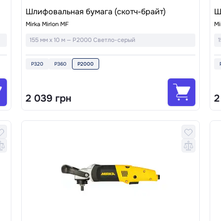
Шлифовальная бумага (скотч-брайт)
Ш
Mirka Mirlon MF
Mi
155 мм x 10 м — P2000 Светло-серый
1
P320
P360
P2000
2 039 грн
2