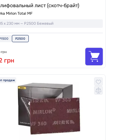
лифовальный лист (скотч-брайт)
rka Mirlon Total MF
15 x 230 мм — P2500 Бежевый
P1500
P2500
 грн
2 грн
оп продаж