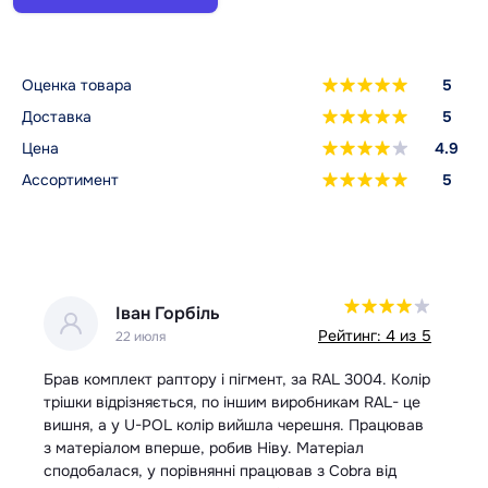
Оценка товара
5
Доставка
5
Цена
4.9
Ассортимент
5
Іван Горбіль
 5
Рейтинг: 4 из 5
22 июля
Брав комплект раптору і пігмент, за RAL 3004. Колір
За
трішки відрізняється, по іншим виробникам RAL- це
шв
вишня, а у U-POL колір вийшла черешня. Працював
з матеріалом вперше, робив Ніву. Матеріал
сподобалася, у порівнянні працював з Cobra від