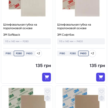
Шлифовальная губка на
Шлифовальная губка на
поролоновой основе
поролоновой основе
3M Softback
3М Софтбэк
115 x 140 мм — P280
115 x 140 мм — P400
+2
+2
P180
P280
P400
P180
P280
P400
135 грн
135 грн