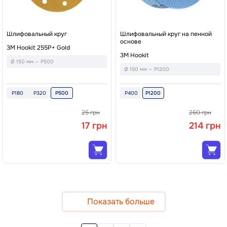
Шлифовальный круг
Шлифовальный круг на пенной
основе
3M Hookit 255P+ Gold
3M Hookit
Ø 150 мм — P500
Ø 150 мм — P1200
P180
P320
P500
P400
P1200
25 грн
260 грн
17 грн
214 грн
Показать больше