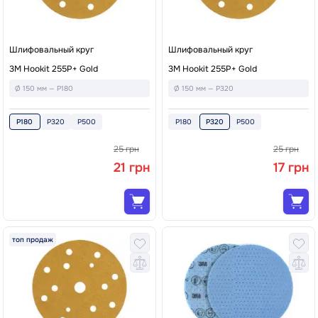
Шлифовальный круг
Шлифовальный круг
3M Hookit 255P+ Gold
3M Hookit 255P+ Gold
Ø 150 мм — P180
Ø 150 мм — P320
P180
P320
P500
P180
P320
P500
25 грн
25 грн
21 грн
17 грн
топ продаж