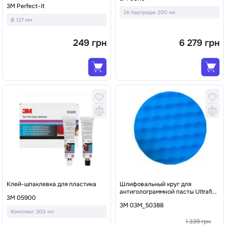
3M Perfect-It
2К Картридж 200 мл
Ø 127 мм
249 грн
6 279 грн
Клей-шпаклевка для пластика
Шлифовальный круг для
антиголограммной пасты Ultrafine
3М 05900
поролоновое 3M™ Perfect-It, Ø
3M 03M_50388
150 мм Синий
Комплект 300 мл
1 339 грн