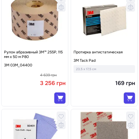
Рулон абразивный 3М™ 255Р, 115
Протирка антистатическая
мм х 50 м P80
3M Tack Pad
3M 03M_04400
23,5 x 17,5 см
4 639 грн
3 256 грн
169 грн