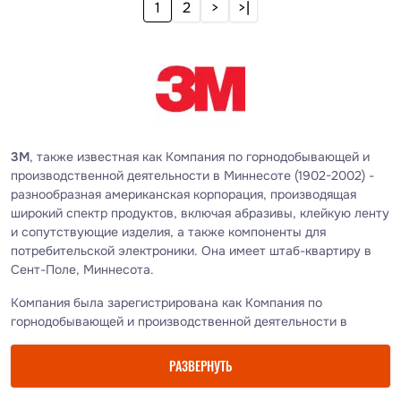
1
2
>
>|
3M
, также известная как Компания по горнодобывающей и
производственной деятельности в Миннесоте (1902-2002) -
разнообразная американская корпорация, производящая
широкий спектр продуктов, включая абразивы, клейкую ленту
и сопутствующие изделия, а также компоненты для
потребительской электроники. Она имеет штаб-квартиру в
Сент-Поле, Миннесота.
Компания была зарегистрирована как Компания по
горнодобывающей и производственной деятельности в
Миннесоте в 1902 году, и ее первым продуктом была
наждачная бумага. 3M, как она стала привычно известна,
РАЗВЕРНУТЬ
постепенно росла, добавляя водонепроницаемую наждачную
бумагу, клейкую целлофановую ленту, маскировочную ленту