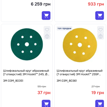
6 259 грн
933 грн
топ продаж
Шлифовальный круг абразивный
Шлифовальный круг абразивный
(7 отверстий) 3M Hookit™ 245, Ø
(7 отверстий) 3M Hookit™ 255P
150 мм P60
Gold, Ø 150 мм P240
3M 03M_80351
3M 03M_80361
55 грн
27 грн
37 грн
19 грн