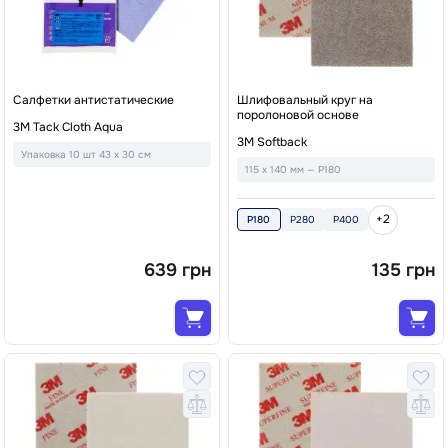
Салфетки антистатические
Шлифовальный круг на
поролоновой основе
3M Tack Cloth Aqua
3M Softback
Упаковка 10 шт 43 x 30 см
115 x 140 мм — P180
+2
P180
P280
P400
639 грн
135 грн