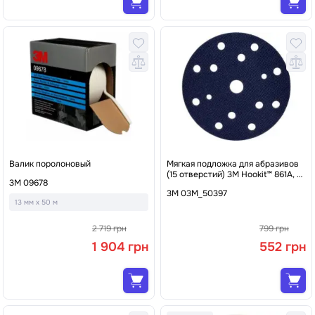
Валик поролоновый
Мягкая подложка для абразивов
(15 отверстий) 3M Hookit™ 861A, Ø
3M 09678
150 x 5 мм.
3M 03M_50397
13 мм x 50 м
2 719 грн
799 грн
1 904 грн
552 грн