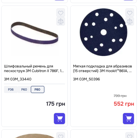
Шлифовальный ремень для
Мягкая подкладка для абразивов
пескоструя 3M Cubitron II 786F, 10
(15 отверстий) 3M Hookit™861A, Ø
x 330 мм, P80.
150 x 10 мм
3M 03M_33440
3M 03M_50396
P36
P60
P80
799 грн
175 грн
552 грн