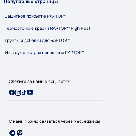
Популярные страницы
Доставка и оплата
ул. Княгини Ольги (Маршала Рыбалко) 3в, Автосервис
Возврат и обмен
«Tandem», г. Черновцы
Защитное покрытие RAPTOR™
Политика конфиденциальности
Правила и условия пользования
Термостойкие краски RAPTOR™ High Heat
Сотрудничество
Грунты и добавки для RAPTOR™
Индикативный расход RAPTOR
Карта сайта
Инструменты для нанесения RAPTOR™
Бренды
Специальные предложения
Следите за нами в соц. сетях
С нами можно связаться через месседжеры