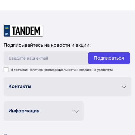
Подписывайтесь на новости и акции:
Подписаться
Я прочитал
Политика конфиденциальности
и согласен с условиями
Контакты
График роботи
Пн-Пт 8:00-20:00
Сб-Вс 9:00-18:00
Информация
+38 (067) 337 76 73
Контакты
О нас
contact@tandemshop.ua