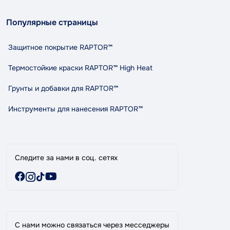
Контакты
О нас
contact@tandemshop.ua
Популярные страницы
Доставка и оплата
ул. Княгини Ольги (Маршала Рыбалко) 3в, Автосервис
Возврат и обмен
«Tandem», г. Черновцы
Защитное покрытие RAPTOR™
Политика конфиденциальности
Правила и условия пользования
Термостойкие краски RAPTOR™ High Heat
Сотрудничество
Грунты и добавки для RAPTOR™
Индикативный расход RAPTOR
Карта сайта
Инструменты для нанесения RAPTOR™
Бренды
Специальные предложения
Следите за нами в соц. сетях
С нами можно связаться через месседжеры