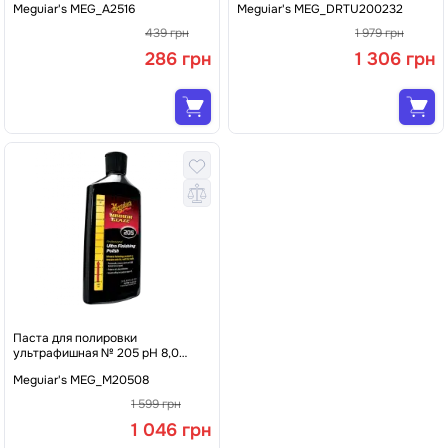
Meguiar's MEG_А2516
Meguiar's MEG_DRTU200232
Soft Wash, 473 мл
439 грн
1 979 грн
286 грн
1 306 грн
Паста для полировки
ультрафишная № 205 pH 8,0
Meguiar's Ultra Finishing Polish,
Meguiar's MEG_M20508
237 мл (&gt;P3000)
1 599 грн
1 046 грн