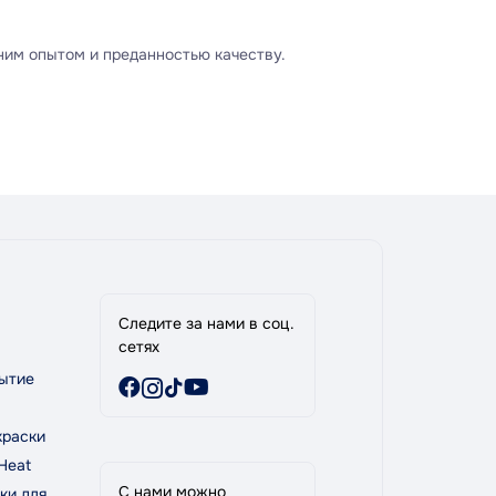
тним опытом и преданностью качеству.
Следите за нами в соц.
сетях
ытие
краски
Heat
С нами можно
ки для