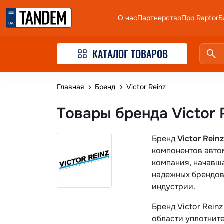
О нас
Партнерство
Про Raptor
Б
КАТАЛОГ ТОВАРОВ
Главная
Бренд
Victor Reinz
Товары бренда Victor 
Бренд
Victor Reinz
компонентов авто
компания, начавша
надежных брендов
индустрии.
Бренд Victor Rei
области уплотнит