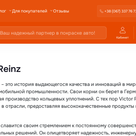
Отзывы
лог
Для покупателей
+38 (067) 337 76 7
Кабинет
Reinz
– это история выдающегося качества и инноваций в мир
мобильной промышленности. Свои корни он берет в Герма
я производство кольцевых уплотнений. С тех пор Victor 
 в отрасли, предоставляя высококачественные продукт
nz славится своим стремлением к постоянному совершенс
ельных решений. Он олицетворяет надежность, инженерн