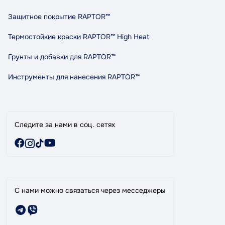
ул. Княгини Ольги (Маршала Рыбалко) 3в, Автосервис
Возврат и обмен
«Tandem», г. Черновцы
Защитное покрытие RAPTOR™
Политика конфиденциальности
Правила и условия пользования
Термостойкие краски RAPTOR™ High Heat
Сотрудничество
Грунты и добавки для RAPTOR™
Индикативный расход RAPTOR
Карта сайта
Инструменты для нанесения RAPTOR™
Бренды
Специальные предложения
Следите за нами в соц. сетях
С нами можно связаться через месседжеры