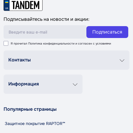
Подписывайтесь на новости и акции:
Подписаться
Я прочитал
Политика конфиденциальности
и согласен с условиями
Контакты
График роботи
Пн-Пт 8:00-20:00
Сб-Вс 9:00-18:00
Информация
+38 (067) 337 76 73
Контакты
О нас
contact@tandemshop.ua
Популярные страницы
Доставка и оплата
ул. Княгини Ольги (Маршала Рыбалко) 3в, Автосервис
Возврат и обмен
«Tandem», г. Черновцы
Защитное покрытие RAPTOR™
Политика конфиденциальности