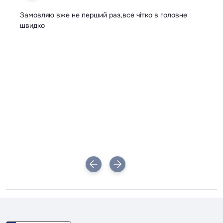
ір
Замовляю вже не перший раз,все чітко в головне
Вс
швидко
в
і