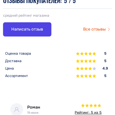
ОТЗЫВЫ ПОКУПАТЕЛЕЙ:
5
/ 5
средний рейтинг магазина
Написать отзыв
Все отзывы
Оценка товара
5
Доставка
5
Цена
4.9
Ассортимент
5
Роман
 5
Рейтинг: 5 из 5
19 июня