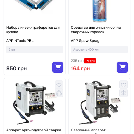
Набор линеек-трафаретов для
Средство для очистки сопла
кузова
сварочных горелок
APP NTools PBL
APP Spaw Spray
2 шт
Аэрозоль 400 мл
235 грн
-71 грн
850 грн
164 грн
Аппарат аргонодуговой сварки
Сварочный аппарат