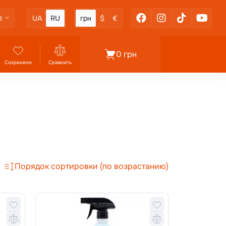
UA
RU
грн
$
€
3
0 грн
Сохранено
Сравнить
Порядок сортировки (по возрастанию)