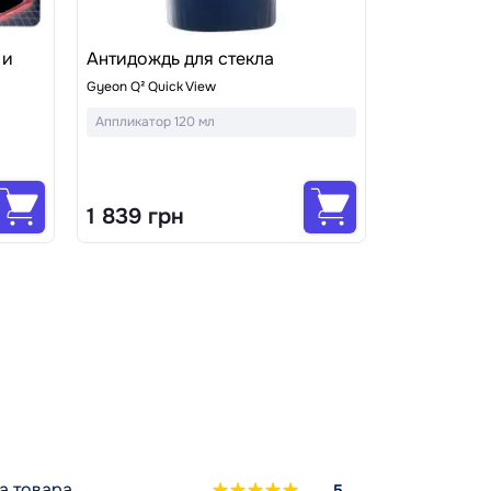
 и
Антидождь для стекла
Gyeon Q² Quick View
Аппликатор 120 мл
1 839 грн
а товара
5