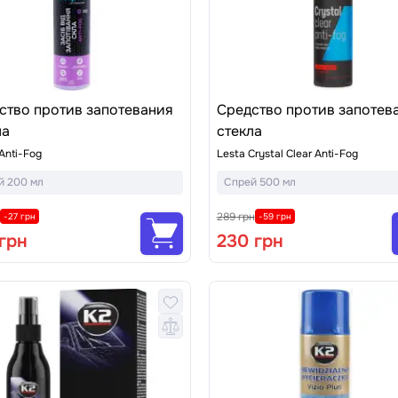
ство против запотевания
Средство против запотев
ла
стекла
 Anti-Fog
Lesta Crystal Clear Anti-Fog
й 200 мл
Спрей 500 мл
289 грн
-27 грн
-59 грн
 грн
230 грн