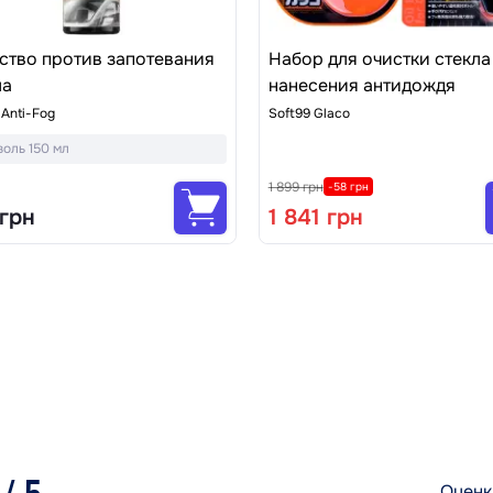
ство против запотевания
Набор для очистки стекла
ла
нанесения антидождя
 Anti-Fog
Soft99 Glaco
оль 150 мл
1 899 грн
-58 грн
 грн
1 841 грн
/ 5
Оценк