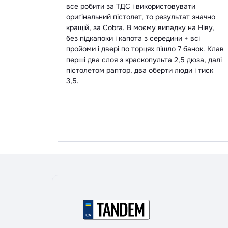
ати
ат значно
 на Ніву,
+ всі
 банок. Клав
 дюза, далі
и і тиск