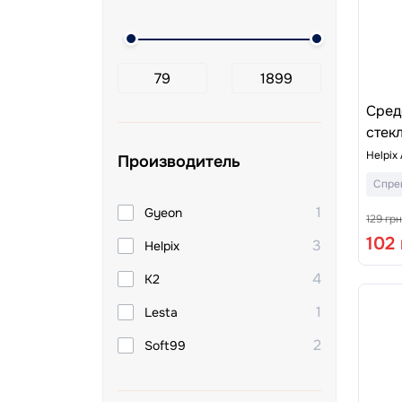
Сред
стек
Helpix
Производитель
Спре
1
Gyeon
129 грн
102
3
Helpix
4
K2
1
Lesta
2
Soft99