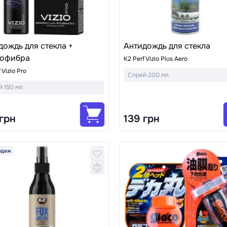
дождь для стекла +
Антидождь для стекла
офибра
K2 Perf Vizio Plus Aero
 Vizio Pro
Спрей 200 мл
й 150 мл
 грн
139 грн
одаж