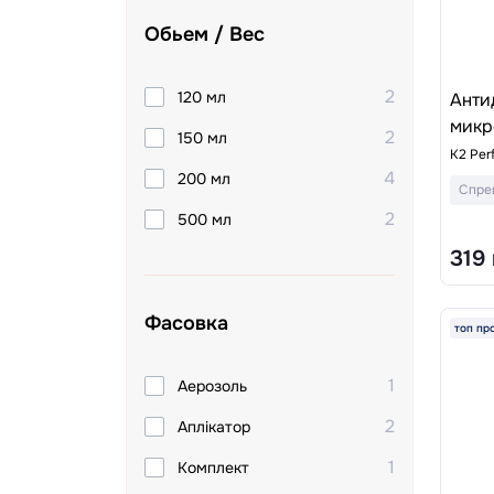
Обьем / Вес
2
120 мл
Анти
микр
2
150 мл
K2 Perf
4
200 мл
Спре
2
500 мл
319
Фасовка
топ пр
1
Аерозоль
2
Аплікатор
1
Комплект