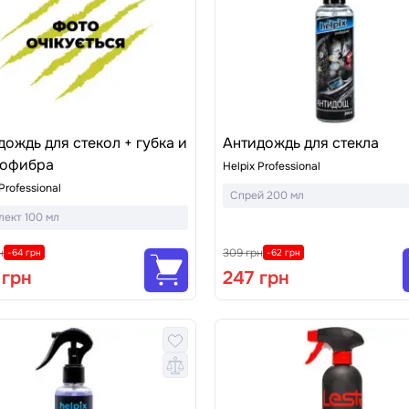
дождь для стекол + губка и
Антидождь для стекла
офибра
Helpix Professional
Professional
Спрей 200 мл
лект 100 мл
н
309 грн
-64 грн
-62 грн
 грн
247 грн