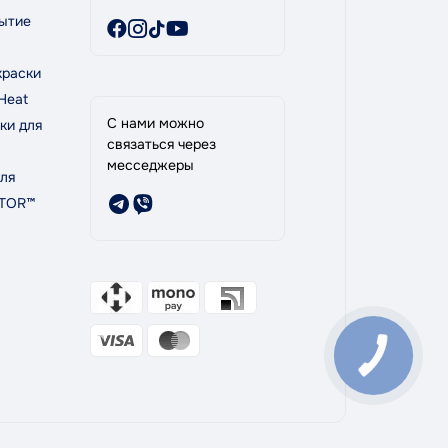
ытие
краски
Heat
С нами можно
ки для
связаться через
месседжеры
ля
PTOR™