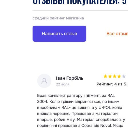
средний рейтинг магазина
Написать отзыв
Все отзы
Роман
тинг: 4 из 5
Рейтинг: 5 из 5
19 июня
за RAL
Замовляю вже не перший раз,все чітко в
по іншим
головне швидко
POL колір
еріалом
добалася, у
ovol. Якщо