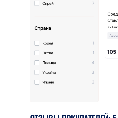
7
Спрей
Сред
стек
K2 Fox
Страна
Аэроз
1
Корея
105
1
Литва
4
Польща
3
Україна
2
Японія
ОТЗЫВЫ ПОКУПАТЕЛЕЙ:
5