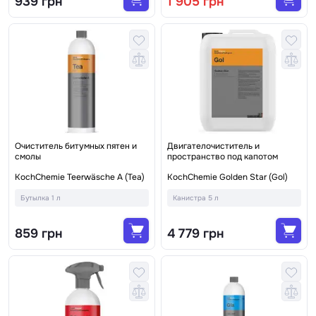
939 грн
1 905 грн
Очиститель битумных пятен и
Двигателочиститель и
смолы
пространство под капотом
KochChemie Teerwäsche A (Tea)
KochChemie Golden Star (Gol)
Бутылка 1 л
Канистра 5 л
859 грн
4 779 грн