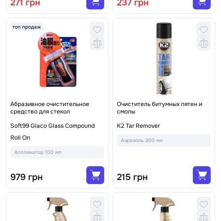
271 грн
237 грн
топ продаж
Абразивное очистительное
Очиститель битумных пятен и
средство для стекол
смолы
Soft99 Glaco Glass Compound
K2 Tar Remover
Roll On
Аэрозоль 300 мл
Аппликатор 100 мл
979 грн
215 грн