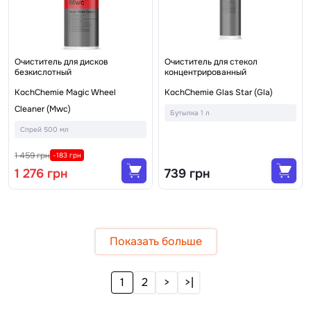
Очиститель для дисков
Очиститель для стекол
безкислотный
концентрированный
KochChemie Magic Wheel
KochChemie Glas Star (Gla)
Cleaner (Mwc)
Бутылка 1 л
Спрей 500 мл
1 459 грн
-183 грн
1 276 грн
739 грн
Показать больше
1
2
>
>|