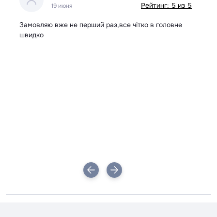
 5
Рейтинг: 5 из 5
19 июня
ір
Замовляю вже не перший раз,все чітко в головне
Вс
швидко
в
і