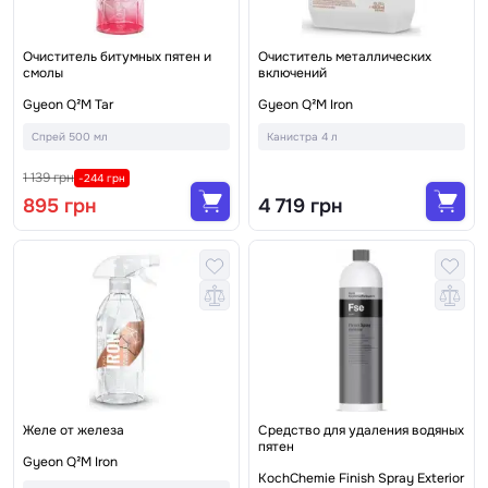
Очиститель битумных пятен и
Очиститель металлических
смолы
включений
Gyeon Q²M Tar
Gyeon Q²M Iron
Спрей 500 мл
Канистра 4 л
1 139 грн
-244 грн
895 грн
4 719 грн
Желе от железа
Средство для удаления водяных
пятен
Gyeon Q²M Iron
KochChemie Finish Spray Exterior