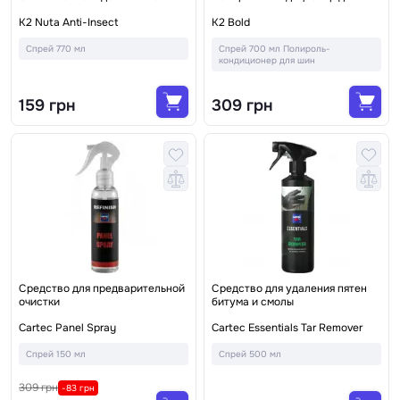
K2 Nuta Anti-Insect
K2 Bold
Спрей 770 мл
Спрей 700 мл Полироль-
кондиционер для шин
159 грн
309 грн
Средство для предварительной
Средство для удаления пятен
очистки
битума и смолы
Cartec Panel Spray
Cartec Essentials Tar Remover
Спрей 150 мл
Спрей 500 мл
309 грн
-83 грн