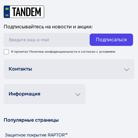
Подписывайтесь на новости и акции:
Подписаться
Я прочитал
Политика конфиденциальности
и согласен с условиями
Контакты
График роботи
Пн-Пт 8:00-20:00
Сб-Вс 9:00-18:00
Информация
+38 (067) 337 76 73
Контакты
О нас
contact@tandemshop.ua
Популярные страницы
Доставка и оплата
ул. Княгини Ольги (Маршала Рыбалко) 3в, Автосервис
Возврат и обмен
«Tandem», г. Черновцы
Защитное покрытие RAPTOR™
Политика конфиденциальности