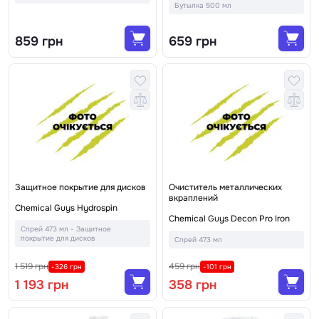
Бутылка 500 мл
859 грн
659 грн
Защитное покрытие для дисков
Очиститель металлических
вкраплений
Chemical Guys Hydrospin
Chemical Guys Decon Pro Iron
Спрей 473 мл - Защитное
покрытие для дисков
Спрей 473 мл
1 519 грн
459 грн
-326 грн
-101 грн
1 193 грн
358 грн