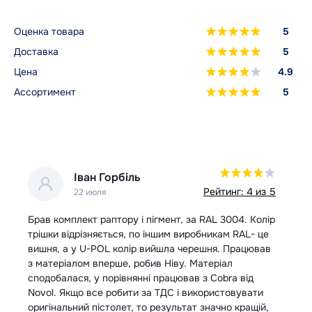
Оценка товара
5
Доставка
5
Цена
4.9
Ассортимент
5
Іван Горбіль
 5
Рейтинг: 4 из 5
22 июля
Брав комплект раптору і пігмент, за RAL 3004. Колір
За
трішки відрізняється, по іншим виробникам RAL- це
шв
вишня, а у U-POL колір вийшла черешня. Працював
з матеріалом вперше, робив Ніву. Матеріал
сподобалася, у порівнянні працював з Cobra від
Novol. Якщо все робити за ТДС і використовувати
оригінальний пістолет, то результат значно кращій,