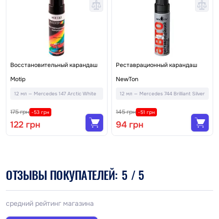
Восстановительный карандаш
Реставрационный карандаш
Motip
NewTon
12 мл — Mercedes 147 Arctic White
12 мл — Mercedes 744 Brilliant Silver
175 грн
145 грн
-53 грн
-51 грн
122 грн
94 грн
ОТЗЫВЫ ПОКУПАТЕЛЕЙ:
5
/ 5
средний рейтинг магазина