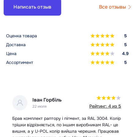
Написать отзыв
Все отзывы
Оценка товара
5
Доставка
5
Цена
4.9
Ассортимент
5
Іван Горбіль
 5
Рейтинг: 4 из 5
22 июля
Брав комплект раптору і пігмент, за RAL 3004. Колір
За
трішки відрізняється, по іншим виробникам RAL- це
шв
вишня, а у U-POL колір вийшла черешня. Працював