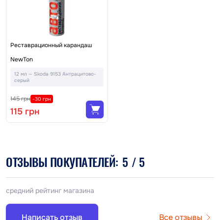
Реставрационный карандаш
NewTon
12 мл — Skoda 9153 Антрацитово-
серый
145 грн
-30 грн
115 грн
ОТЗЫВЫ ПОКУПАТЕЛЕЙ:
5
/ 5
средний рейтинг магазина
Написать отзыв
Все отзывы