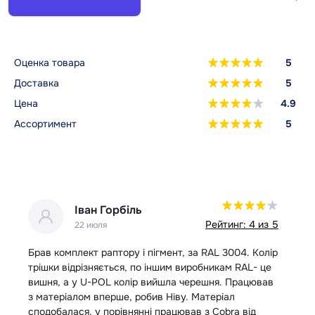
Оценка товара
5
Доставка
5
Цена
4.9
Ассортимент
5
Іван Горбіль
 5
Рейтинг: 4 из 5
22 июля
Брав комплект раптору і пігмент, за RAL 3004. Колір
За
трішки відрізняється, по іншим виробникам RAL- це
шв
вишня, а у U-POL колір вийшла черешня. Працював
з матеріалом вперше, робив Ніву. Матеріал
сподобалася, у порівнянні працював з Cobra від