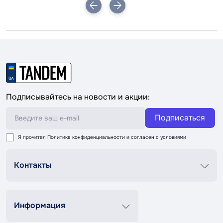
Подписывайтесь на новости и акции:
Подписаться
Я прочитал
Политика конфиденциальности
и согласен с условиями
Контакты
График роботи
Пн-Пт 8:00-20:00
Сб-Вс 9:00-18:00
Информация
+38 (067) 337 76 73