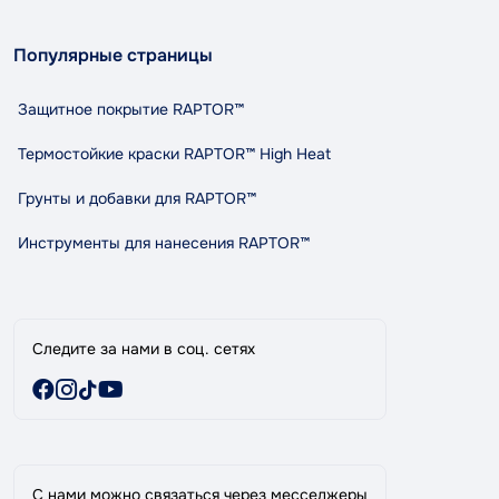
Контакты
О нас
contact@tandemshop.ua
Популярные страницы
Доставка и оплата
ул. Княгини Ольги (Маршала Рыбалко) 3в, Автосервис
Возврат и обмен
«Tandem», г. Черновцы
Защитное покрытие RAPTOR™
Политика конфиденциальности
Правила и условия пользования
Термостойкие краски RAPTOR™ High Heat
Сотрудничество
Грунты и добавки для RAPTOR™
Индикативный расход RAPTOR
Карта сайта
Инструменты для нанесения RAPTOR™
Бренды
Специальные предложения
Следите за нами в соц. сетях
С нами можно связаться через месседжеры