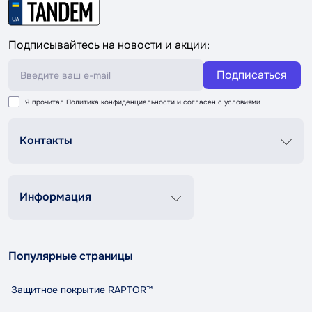
Подписывайтесь на новости и акции:
Подписаться
Я прочитал
Политика конфиденциальности
и согласен с условиями
Контакты
График роботи
Пн-Пт 8:00-20:00
Сб-Вс 9:00-18:00
Информация
+38 (067) 337 76 73
Контакты
О нас
contact@tandemshop.ua
Популярные страницы
Доставка и оплата
ул. Княгини Ольги (Маршала Рыбалко) 3в, Автосервис
Возврат и обмен
«Tandem», г. Черновцы
Защитное покрытие RAPTOR™
Политика конфиденциальности