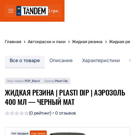
0 грн
Главная
Автокраски и лаки
Жидкая резина
Жидкая резин
Все о товаре
Описание
Характеристики
О
Код товара:
PDP_Black
Бренд:
Plasti Dip
ЖИДКАЯ РЕЗИНА | PLASTI DIP | АЭРОЗОЛЬ
400 МЛ — ЧЕРНЫЙ МАТ
(0 рейтинг) • 0 отзывов
топ продаж
под заказ