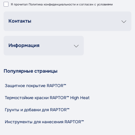
Я прочитал
Политика конфиденциальности
и согласен с условиями
Контакты
График роботи
Пн-Пт 8:00-20:00
Сб-Вс 9:00-18:00
Информация
+38 (067) 337 76 73
Контакты
О нас
contact@tandemshop.ua
Популярные страницы
Доставка и оплата
ул. Княгини Ольги (Маршала Рыбалко) 3в, Автосервис
Возврат и обмен
«Tandem», г. Черновцы
Защитное покрытие RAPTOR™
Политика конфиденциальности
Правила и условия пользования
Термостойкие краски RAPTOR™ High Heat
Сотрудничество
Грунты и добавки для RAPTOR™
Индикативный расход RAPTOR
Карта сайта
Инструменты для нанесения RAPTOR™
Бренды
Специальные предложения